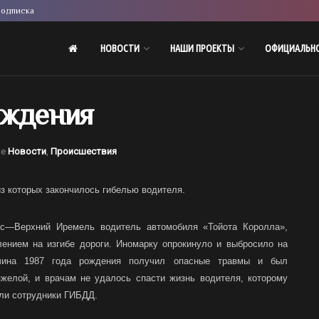
одписка
НОВОСТИ
НАШИ ПРОЕКТЫ
ОФИЦИАЛЬН
ождения
ке
Новости
,
Происшествия
из которых закончилось гибелью водителя.
сс—Верхний Иремель водитель автомобиля «Тойота Королла»,
лением на изгибе дороги. Иномарку опрокинуло и выбросило на
чина 1987 года рождения получил опасные травмы и был
яжелой, и врачам не удалось спасти жизнь водителя, которому
или сотрудники ГИБДД.