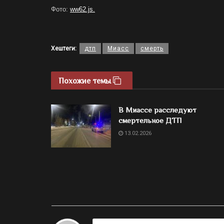
Фото:
ww62.js.
Хештеги:
дтп
Миасс
смерть
Похожие темы
В Миассе расследуют
смертельное ДТП
13.02.2026