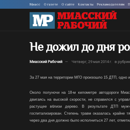
Миасс
О газете
О сайте
Контакты
Рекламодателям
П
Не дожил до дня р
Миасский Рабочий
Четверг, 29 мая 2014 г.
в рубри
За 27 мая на территории МГО произошло 15 ДТП, одно 
Около полуночи на 18-м километре автодороги Миа
двигаясь на высокой скорости, не справился с управ
растущее вблизи дерево. В результате ДТП муж
госпитализирован. Степень травм оказалась крайне т
через два дня должно было исполниться 27 лет, отмет