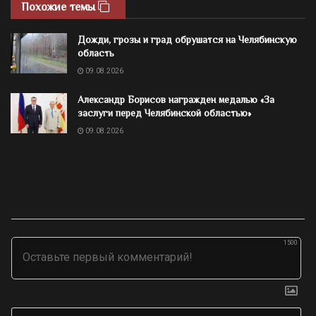
Похожие темы
Дожди, грозы и град обрушатся на Челябинскую
область
09.08.2026
Александр Борисов награжден медалью «За
заслуги перед Челябинской областью»
09.08.2026
1500
Им