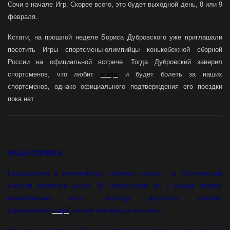
Сочи в начале Игр. Скорее всего, это будет выходной день, 8 или 9
февраля.
Кстати, на прошлой неделе Бориса Дубровского уже приглашали
посетить Игры спортсмены-олимпийцы конькобежной сборной
России на официальной встрече. Тогда Дубровский заверил
спортсменов, что любит
спорт
и будет болеть за наших
спортсменов, однако официального подтверждения его поездки
пока нет.
НАША СПРАВКА
Кандидатами в олимпийскую сборную страны от Челябинской
области являлись более 30 спортсменов по 7 видам спорта:
конькобежный
спорт
, сноуборд, фристайл, керлинг,
горнолыжный
спорт
, хоккей женщины и мужчины.