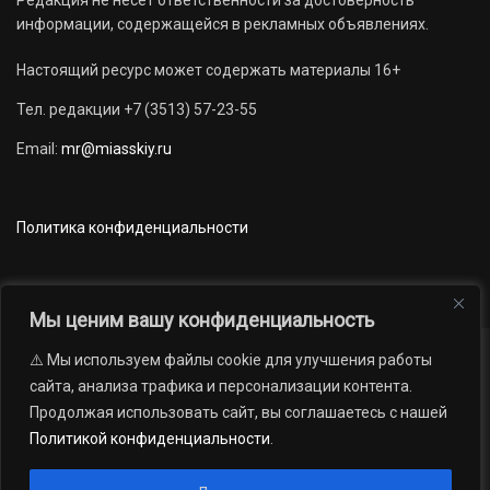
информации, содержащейся в рекламных объявлениях.
Настоящий ресурс может содержать материалы 16+
Тел. редакции +7 (3513) 57-23-55
Email:
mr@miasskiy.ru
Политика конфиденциальности
Мы ценим вашу конфиденциальность
⚠️ Мы используем файлы cookie для улучшения работы
Новости
Наши проекты
Официально
сайта, анализа трафика и персонализации контента.
АРХИВ
16+
Продолжая использовать сайт, вы соглашаетесь с нашей
© 2012 — 2026. Автономная некоммерческая организация «Редакция
Политикой конфиденциальности
.
газеты «Миасский рабочий»; Областное государственное учреждение
«Издательский дом «Губерния». Все права защищены.