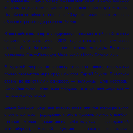
На домашних Играх в Сочи у Челябинской области самое большое
количество участников зимних игр за всю спортивную историю.
Челябинская область вошла в 10-ку по числу спортсменов в
сборной страны среди регионов России.
В конькобежном спорте лидирующую позицию в сборной страны
занимает чемпионка мира 2013 года и многократная чемпионка
страны Ольга Фаткулина, также «параллельщица» Екатерина
Малышева (Санкт-Петербург, Челябинск) и Игорь Боголюбский.
В мужской сборной по керлингу запасным вошел серебряный
призер первенства мира среди юниоров Сергей Глухов. В сборной
страны по фристайлу и ски-кроссу — челябинцы Егор Коротков,
Юлия Ливинская, Анастасия Чирцова, в дициплине хаф-пайп —
Елизавета Чеснокова.
Самое большое представительство воспитанников южноуральских
спортивных школ традиционно стало в мужском хоккее с шайбой:
Евгений Малкин (воспитанник «Металлурга», нападающий
«Питтсбурга»), Николай Кулемин (также воспитанник