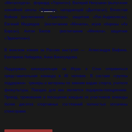
«Металлурга», форвард «Торонто»), Валерий Ничушкин (выпускник
хоккейной школы «
Трактор
», нападающий «Далласа»), Вячеслав
Войнов (воспитанник «Трактора», защитник «Лос-Анджелеса»),
Евгений Медведев (воспитанник «Мечела», игрок обороны «Ак
Барса»), Антон Белов (воспитанник «Мечела», защитник
«Эдмонтона»).
В женском хоккее за Россию выступят — Александра Вафина,
Екатерина Лебедева, Анна Виноградова.
Поддержать южноуральцев на Играх в Сочи отправиться
представительная команда в 40 человек. В составе «группы
поддержки» тренеры и ветераны по зимним видам спорта, учителя
физкультуры. Поездка для них является подарком-поощрением.
Проезд, проживание и посещение каждым из участников команды
более десятка спортивных состязаний полностью оплачены
спонсорами.