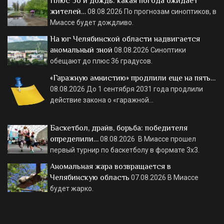
Плюс 36 и дождь: какая погода ожидает
жителей…
08.08.2026
По прогнозам синоптиков, в
Миассе будет дождливо.
На юг Челябинской области надвигается
аномальный зной
08.08.2026
Синоптики
обещают до плюс 36 градусов.
«Гаражную амнистию» продлили еще на пять…
08.08.2026
До 1 сентября 2031 года продлили
действие закона о «гаражной…
Баскетбол, драйв, борьба: победителя
определили…
08.08.2026
В Миассе прошел
первый турнир по баскетболу в формате 3х3.
Аномальная жара возвращается в
Челябинскую область
07.08.2026
В Миассе
будет жарко.