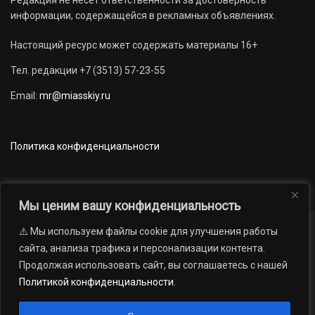
информации, содержащейся в рекламных объявлениях.
Настоящий ресурс может содержать материалы 16+
Тел. редакции +7 (3513) 57-23-55
Email:
mr@miasskiy.ru
Политика конфиденциальности
Мы ценим вашу конфиденциальность
⚠️ Мы используем файлы cookie для улучшения работы
Новости
Наши проекты
Официально
сайта, анализа трафика и персонализации контента.
АРХИВ
16+
Продолжая использовать сайт, вы соглашаетесь с нашей
© 2012 — 2026. Автономная некоммерческая организация «Редакция
Политикой конфиденциальности
.
газеты «Миасский рабочий»; Областное государственное учреждение
«Издательский дом «Губерния». Все права защищены.