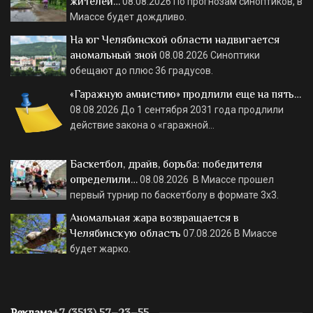
жителей…
08.08.2026
По прогнозам синоптиков, в
Миассе будет дождливо.
На юг Челябинской области надвигается
аномальный зной
08.08.2026
Синоптики
обещают до плюс 36 градусов.
«Гаражную амнистию» продлили еще на пять…
08.08.2026
До 1 сентября 2031 года продлили
действие закона о «гаражной…
Баскетбол, драйв, борьба: победителя
определили…
08.08.2026
В Миассе прошел
первый турнир по баскетболу в формате 3х3.
Аномальная жара возвращается в
Челябинскую область
07.08.2026
В Миассе
будет жарко.