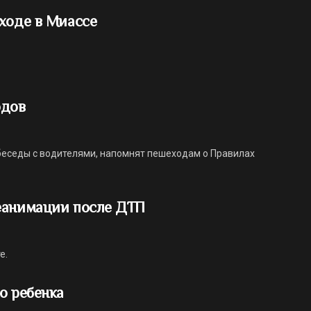
ходе в Миассе
одов
еседы с водителями, напомнят пешеходам о Правилах
еанимации после ДТП
е.
о ребенка