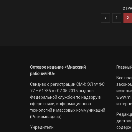
СТРА
1
2
Сетевое издание «Миасский
Главный
рабочий.RU»
Все пра
Свид-во о регистрации СМИ: ЭЛ № ФС
законом
77 – 61785 от 07.05.2015 выдано
использ
Федеральной службой по надзору в
www.mia
сфере связи, информационных
интерне
технологий и массовых коммуникаций
Редакци
(Роскомнадзор)
достов
Учредители:
содерж