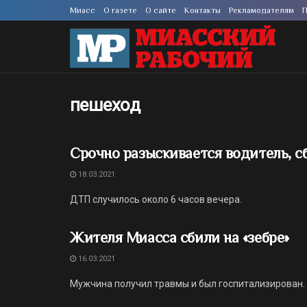
Миасс
О газете
О сайте
Контакты
Рекламодателям
П
пешеход
Срочно разыскивается водитель, 
18.03.2021
ДТП случилось около 6 часов вечера.
Жителя Миасса сбили на «зебре»
16.03.2021
Мужчина получил травмы и был госпитализирован.