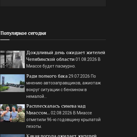
Популярное сегодня
Дождливый день ожидает жителей
Челябинской области
01.08.2026
В
Миассе будет пасмурно.
Ради полного бака
29.07.2026
По
мнению автозаправщиков, ажиотаж
вокруг ситуации с бензином в
немалой…
Расплескалась синева над
Миассом…
02.08.2026
В Миассе
отметили 96-ю годовщину крылатой
пехоты.
Какая погода ожидает жителей