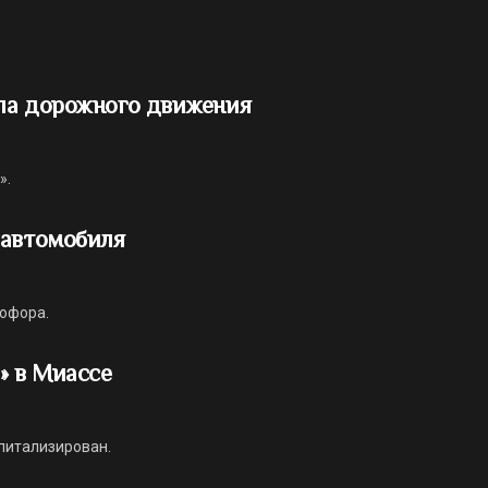
ла дорожного движения
».
 автомобиля
тофора.
» в Миассе
питализирован.