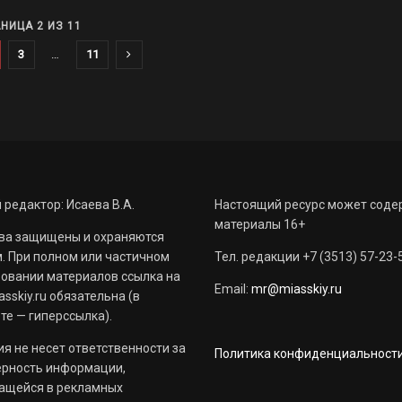
НИЦА 2 ИЗ 11
3
…
11
 редактор: Исаева В.А.
Настоящий ресурс может соде
материалы 16+
ва защищены и охраняются
. При полном или частичном
Тел. редакции +7 (3513) 57-23-
овании материалов ссылка на
Email:
mr@miasskiy.ru
sskiy.ru обязательна (в
те — гиперссылка).
я не несет ответственности за
Политика конфиденциальност
ерность информации,
ащейся в рекламных