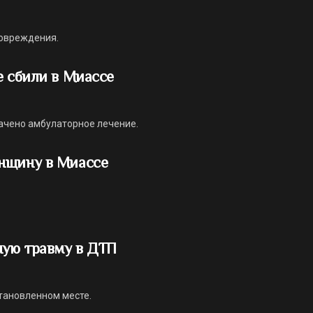
овреждения.
е сбили в Миассе
ачено амбулаторное лечение.
нщину в Миассе
ую травму в ДТП
тановленном месте.