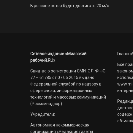
В регионе ветер будет достигать 20 м/с.
Сетевое издание «Миасский
Главный
рабочий.RU»
Все пра
Свид-во о регистрации СМИ: ЭЛ № ФС
законом
77 – 61785 от 07.05.2015 выдано
использ
Федеральной службой по надзору в
www.mia
сфере связи, информационных
интерне
технологий и массовых коммуникаций
Редакци
(Роскомнадзор)
достов
Учредители:
содерж
объявл
Автономная некоммерческая
организация «Редакция газеты