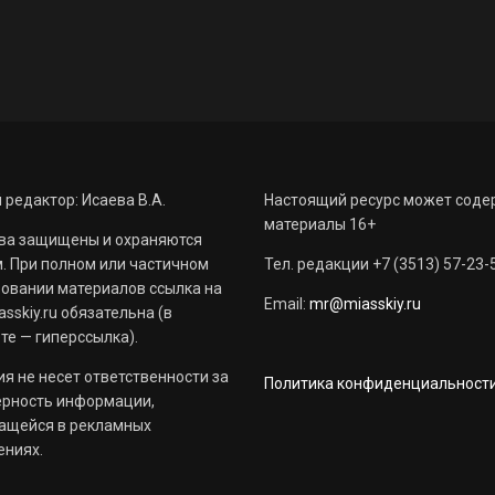
 редактор: Исаева В.А.
Настоящий ресурс может соде
материалы 16+
ва защищены и охраняются
. При полном или частичном
Тел. редакции +7 (3513) 57-23-
овании материалов ссылка на
Email:
mr@miasskiy.ru
sskiy.ru обязательна (в
те — гиперссылка).
я не несет ответственности за
Политика конфиденциальност
ерность информации,
ащейся в рекламных
ениях.