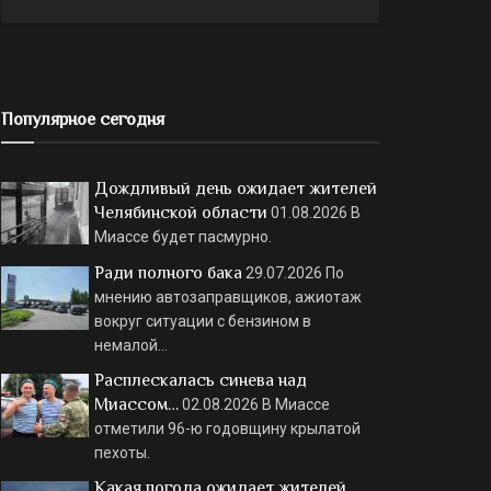
Популярное сегодня
Дождливый день ожидает жителей
Челябинской области
01.08.2026
В
Миассе будет пасмурно.
Ради полного бака
29.07.2026
По
мнению автозаправщиков, ажиотаж
вокруг ситуации с бензином в
немалой…
Расплескалась синева над
Миассом…
02.08.2026
В Миассе
отметили 96-ю годовщину крылатой
пехоты.
Какая погода ожидает жителей