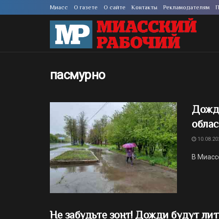
Миасс
О газете
О сайте
Контакты
Рекламодателям
П
пасмурно
Дожди
облас
10.08.20
В Миасс
Не забудьте зонт! Дожди будут лит