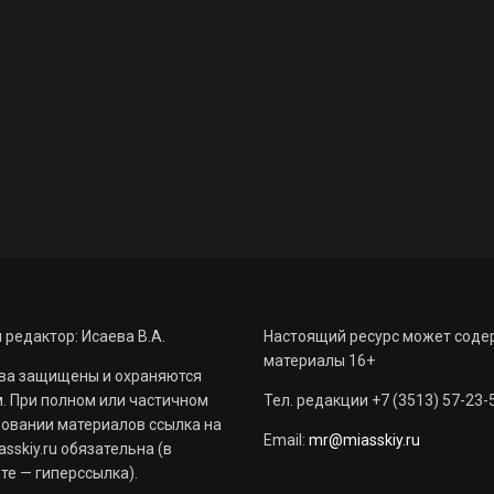
 редактор: Исаева В.А.
Настоящий ресурс может соде
материалы 16+
ва защищены и охраняются
. При полном или частичном
Тел. редакции +7 (3513) 57-23-
овании материалов ссылка на
Email:
mr@miasskiy.ru
sskiy.ru обязательна (в
те — гиперссылка).