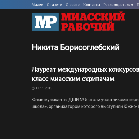
Миасс
О газете
О сайте
Контакты
Рекламодателям
П
Никита Борисоглебский
Лауреат международных конкурсов
класс миасским скрипачам
17.11.2015
Юные музыканты ДШИ № 5 стали участниками перво
школа», организатором которого выступили Южно-Ур