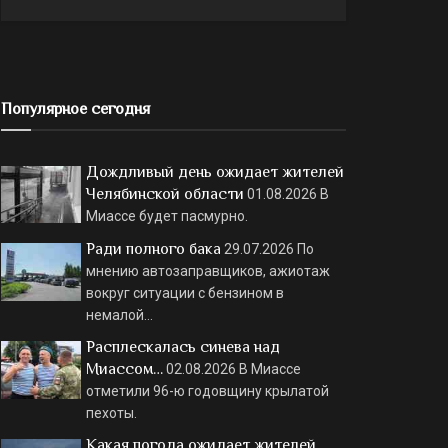
Популярное сегодня
Дождливый день ожидает жителей
Челябинской области
01.08.2026
В
Миассе будет пасмурно.
Ради полного бака
29.07.2026
По
мнению автозаправщиков, ажиотаж
вокруг ситуации с бензином в
немалой…
Расплескалась синева над
Миассом…
02.08.2026
В Миассе
отметили 96-ю годовщину крылатой
пехоты.
Какая погода ожидает жителей