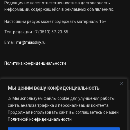
Редакция не несет ответственности за достоверность
информации, содержащейся в рекламных объявлениях.
Настоящий ресурс может содержать материалы 16+
Тел. редакции +7 (3513) 57-23-55
Email:
mr@miasskiy.ru
Политика конфиденциальности
Мы ценим вашу конфиденциальность
⚠️ Мы используем файлы cookie для улучшения работы
Новости
Наши проекты
Официально
сайта, анализа трафика и персонализации контента.
АРХИВ
16+
Продолжая использовать сайт, вы соглашаетесь с нашей
© 2012 — 2026. Автономная некоммерческая организация «Редакция
Политикой конфиденциальности
.
газеты «Миасский рабочий»; Областное государственное учреждение
«Издательский дом «Губерния». Все права защищены.