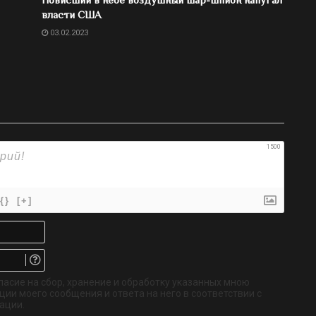
власти США
03.02.2023
1500
{}
[+]
Имя*
Email.
Не
обязательно
ласие на сбор, хранение и обработку указанных мною
ии моего сообщения и ответа на него в соответствии с
ации.