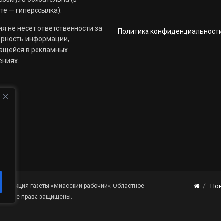
те — гиперссылка).
я не несет ответственности за
Политика конфиденциальност
ерность информации,
ащейся в рекламных
ениях.
й
«Редакция газеты «Миасский рабочий»; Областное
Но
я». Все права защищены.