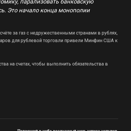
омику, парализовать банковскую
сь. Это начало конца монополии
чёте за газ с недружественными странами в рублях,
варов для рублевой торговли привели Минфин США к
ства на счетах, чтобы выполнить обязательства в
.
Повисший в небе воздушный шар-шпион напугал