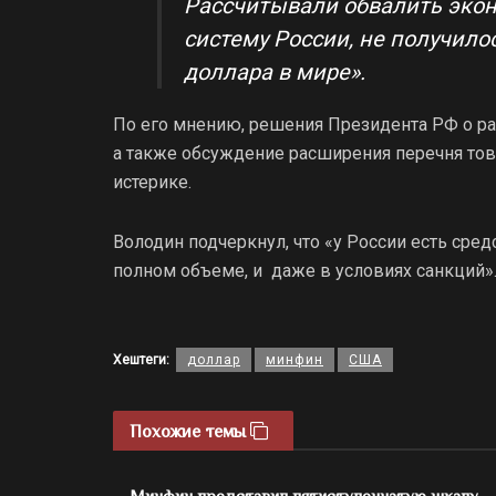
Рассчитывали обвалить экон
систему России, не получило
доллара в мире».
По его мнению, решения Президента РФ о рас
а также обсуждение расширения перечня то
истерике.
Володин подчеркнул, что «у России есть сред
полном объеме, и даже в условиях санкций»
Хештеги:
доллар
минфин
США
Похожие темы
Минфин представил пятиступенчатую шкалу