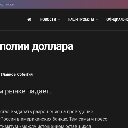
одписка
НОВОСТИ
НАШИ ПРОЕКТЫ
ОФИЦИАЛЬН
ополии доллара
е
Главное
,
События
м рынке падает.
стал выдавать разрешение на проведение
России в американских банках. Тем самым пресс-
ьтиматум «между истощением оставшихся