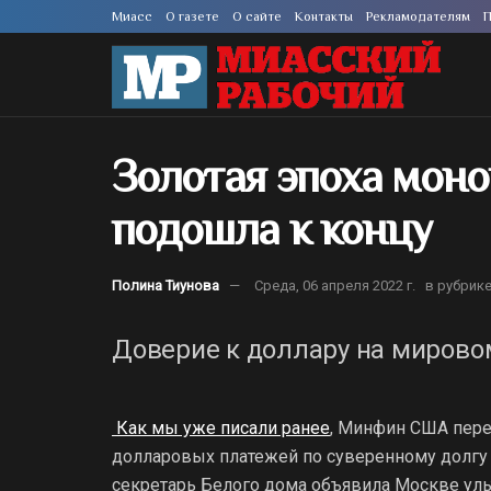
Миасс
О газете
О сайте
Контакты
Рекламодателям
П
Золотая эпоха мон
подошла к концу
Полина Тиунова
Среда, 06 апреля 2022 г.
в рубрик
Доверие к доллару на мирово
Как мы уже писали ранее
, Минфин США пере
долларовых платежей по суверенному долгу 
секретарь Белого дома объявила Москве ул