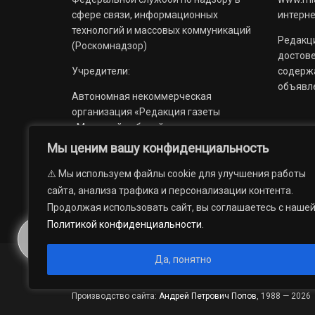
сфере связи, информационных
интерне
технологий и массовых коммуникаций
Редакци
(Роскомнадзор)
достов
Учредители:
содерж
объявл
Автономная некоммерческая
организация «Редакция газеты
«Миасский рабочий»;
Мы ценим вашу конфиденциальность
Областное государственное
учреждение «Издательский дом
⚠️ Мы используем файлы cookie для улучшения работы
«Губерния».
сайта, анализа трафика и персонализации контента.
Продолжая использовать сайт, вы соглашаетесь с наше
Политикой конфиденциальности
.
Да, понятно
© 2012 — 2026. Автономная некоммерческая организация 
государственное учреждение «Издательский дом «Губерни
Производство сайта:
Андрей Петрович Попов
, 1988 — 2026