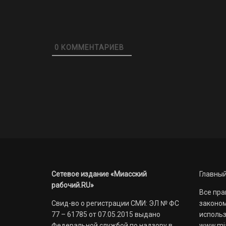
0
КОММЕНТАРИЕВ
Сетевое издание «Миасский
Главный
рабочий.RU»
Все пра
Свид-во о регистрации СМИ: ЭЛ № ФС
законом
77 – 61785 от 07.05.2015 выдано
использ
Федеральной службой по надзору в
www.mia