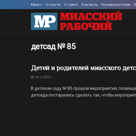
Миасс
О газете
О сайте
Контакты
Рекламодателям
П
детсад № 85
Детей и родителей миасского дет
18.12.2015
В детском саду № 85 прошли мероприятия, посвящ
детсада постарались сделать так, чтобы мероприят