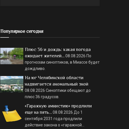
Популярное сегодня
Плюс 36 и дождь: какая погода
ожидает жителей…
08.08.2026
По
прогнозам синоптиков, в Миассе будет
дождливо.
На юг Челябинской области
надвигается аномальный зной
08.08.2026
Синоптики обещают до
плюс 36 градусов.
«Гаражную амнистию» продлили
еще на пять…
08.08.2026
До 1
сентября 2031 года продлили
действие закона о «гаражной…