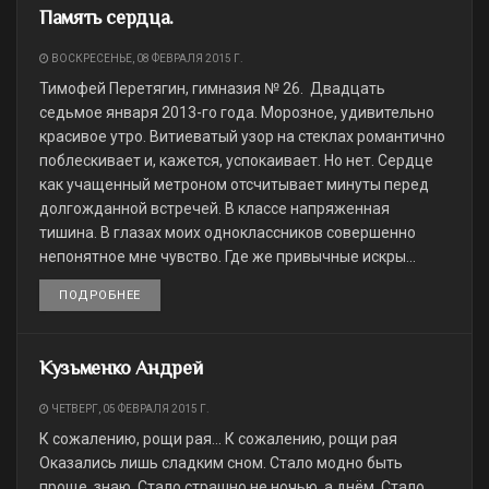
Память сердца.
ВОСКРЕСЕНЬЕ, 08 ФЕВРАЛЯ 2015 Г.
Тимофей Перетягин, гимназия № 26. Двадцать
седьмое января 2013-го года. Морозное, удивительно
красивое утро. Витиеватый узор на стеклах романтично
поблескивает и, кажется, успокаивает. Но нет. Сердце
как учащенный метроном отсчитывает минуты перед
долгожданной встречей. В классе напряженная
тишина. В глазах моих одноклассников совершенно
непонятное мне чувство. Где же привычные искры...
ПОДРОБНЕЕ
DETAILS
Кузьменко Андрей
ЧЕТВЕРГ, 05 ФЕВРАЛЯ 2015 Г.
К сожалению, рощи рая... К сожалению, рощи рая
Оказались лишь сладким сном. Стало модно быть
проще, знаю. Стало страшно не ночью, а днём. Стало