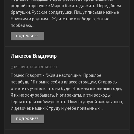
родной сторонушке Мирно б жить да жить. Перед боем
братушки, Русские солдатушки, Пишут письма нежные
Близким и родным: - Ждите нас с победою, Нынче
пообедаю,...
ПОДРОБНЕЕ
DETAILS
Лыкосов Владимир
ПЯТНИЦА, 13 ФЕВРАЛЯ 2015 Г.
Помню Говорят: - “Живи настоящим, Прошлое
позабудь!” Я помню себя в классе стоящим, Стараясь
ответить учителю что ни будь. Я помню школьные годы,
Я их не хочу забывать, И эти закаты, и эти восходы,
Героя отца и любимую мать. Помню друзей закадычных,
И девочек наших К труду и учёбе привычных,...
ПОДРОБНЕЕ
DETAILS