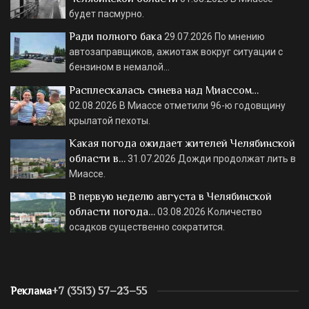
будет пасмурно.
Ради полного бака
29.07.2026
По мнению
автозаправщиков, ажиотаж вокруг ситуации с
бензином в немалой…
Расплескалась синева над Миассом…
02.08.2026
В Миассе отметили 96-ю годовщину
крылатой пехоты.
Какая погода ожидает жителей Челябинской
области в…
31.07.2026
Дожди продолжат лить в
Миассе.
В первую неделю августа в Челябинской
области погода…
03.08.2026
Количество
осадков существенно сократится.
Реклама
+7 (3513) 57–23–55