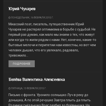
Юрий Чухарев
ПОНЕДЕЛЬНИК, 16 ФЕВРАЛЯ 2015 Г.
Миасский поэт, писатель, путешественник Юрий
Чухарев не растерял оптимизма в борьбе с судьбой. Не
первый раз думаю, как мало мы знаем о тех, что живут
или когда-то жили рядом с нами. Нет, конечно, какие-то
бытовые мелочи и перипетии нам известны, но вот чем
человек дышал, что его увлекало, радовало,
тревожило...
ПОДРОБНЕЕ
DETAILS
Белёва Валентина Алексеевна
ПЯТНИЦА, 13 ФЕВРАЛЯ 2015 Г.
Письмо с фронта. Уронило солнышко Луч в реку до
донышка, А по этой речушке Завтра плыть да плыть.
Родимое гнёздышко Враг разбил до брёвнышка, На