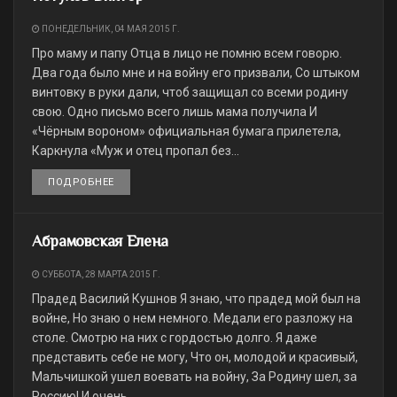
ПОНЕДЕЛЬНИК, 04 МАЯ 2015 Г.
Про маму и папу Отца в лицо не помню всем говорю.
Два года было мне и на войну его призвали, Со штыком
винтовку в руки дали, чтоб защищал со всеми родину
свою. Одно письмо всего лишь мама получила И
«Чёрным вороном» официальная бумага прилетела,
Каркнула «Муж и отец пропал без...
ПОДРОБНЕЕ
DETAILS
Абрамовская Елена
СУББОТА, 28 МАРТА 2015 Г.
Прадед Василий Кушнов Я знаю, что прадед мой был на
войне, Но знаю о нем немного. Медали его разложу на
столе. Смотрю на них с гордостью долго. Я даже
представить себе не могу, Что он, молодой и красивый,
Мальчишкой ушел воевать на войну, За Родину шел, за
Россию! И очень...