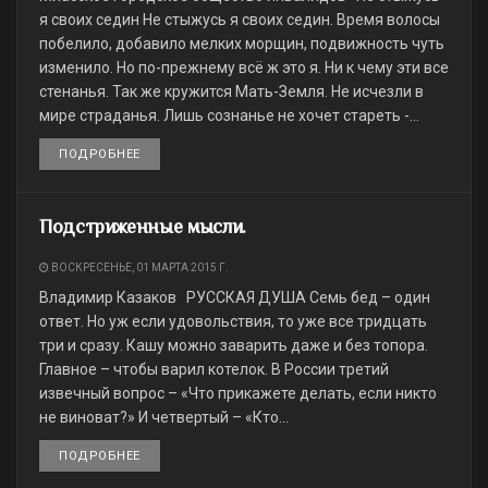
я своих седин Не стыжусь я своих седин. Время волосы
побелило, добавило мелких морщин, подвижность чуть
изменило. Но по-прежнему всё ж это я. Ни к чему эти все
стенанья. Так же кружится Мать-Земля. Не исчезли в
мире страданья. Лишь сознанье не хочет стареть -...
ПОДРОБНЕЕ
DETAILS
Подстриженные мысли.
ВОСКРЕСЕНЬЕ, 01 МАРТА 2015 Г.
Владимир Казаков РУССКАЯ ДУША Семь бед – один
ответ. Но уж если удовольствия, то уже все тридцать
три и сразу. Кашу можно заварить даже и без топора.
Главное – чтобы варил котелок. В России третий
извечный вопрос – «Что прикажете делать, если никто
не виноват?» И четвертый – «Кто...
ПОДРОБНЕЕ
DETAILS