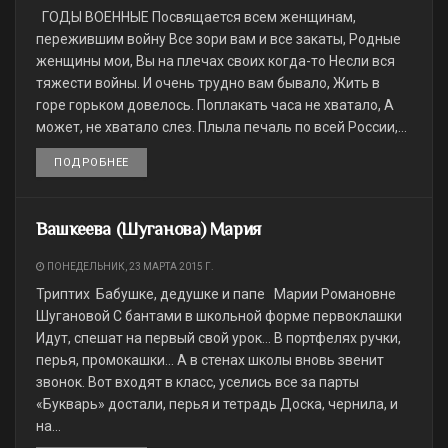
ГОДЫ ВОЕННЫЕ Посвящается всем женщинам,
пережившим войну Все зори вам и все закаты, Родные
женщины мои, Вы на плечах своих когда-то Несли вся
тяжести войны. И очень трудно вам бывало, Жить в
горе горьком довелось. Поплакать часа не хватало, А
может, не хватало слез. Плыла печаль по всей России,...
ПОДРОБНЕЕ
DETAILS
Вашкеева (Шуганова) Мария
ПОНЕДЕЛЬНИК, 23 МАРТА 2015 Г.
Триптих Бабушке, дедушке и папе Марии Романовне
Шугановой С бантами в школьной форме первоклашки
Идут, спешат на первый свой урок… В портфелях ручки,
перья, промокашки… А в стенах школы вновь звенит
звонок. Вот входят в класс, уселись все за парты
«Букварь» достали, перья и тетрадь Доска, чернила, и
на...