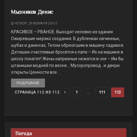
Мызников Денис
ЧЕТВЕРГ, 05 ФЕВРАЛЯ 2015 Г.
КРАСИВОЕ – РВАНОЕ. Выходят неловко из здания
Ожиревшие мерзко создания. В дубленках овчинных,
шубах и джинсах, Телом обрюзгшим в машину садимся.
Детишки счастливые бросятся к папе – Их на машине в
школу покатят! Жены капризные нежатся в сне – Им бы
штанишки модней по весне… Мусоропровод…и двери
открыты Ценности все...
ПОДРОБНЕЕ
DETAILS
1
…
111
112
СТРАНИЦА 112 ИЗ 112
Погода