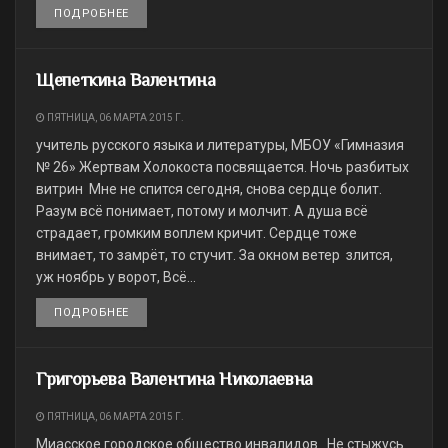
ПОДРОБНЕЕ
DETAILS
Щепеткина Валентина
ПЯТНИЦА, 06 МАРТА 2015 Г.
учитель русского языка и литературы, МБОУ «Гимназия
№ 26» Жертвам Холокоста посвящается. Ночь разбитых
витрин Мне не спится сегодня, снова сердце болит.
Разум всё понимает, потому и молчит. А душа всё
страдает, громким воплем кричит. Сердце тоже
внимает, то замрёт, то стучит. За окном ветер злится,
уж ноябрь у ворот, Всё...
ПОДРОБНЕЕ
DETAILS
Григорьева Валентина Николаевна
ПЯТНИЦА, 06 МАРТА 2015 Г.
Миасское городское общество инвалидов Не стыжусь