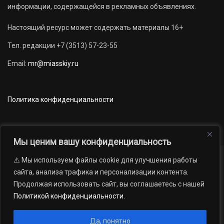
информации, содержащейся в рекламных объявлениях.
Настоящий ресурс может содержать материалы 16+
Тел. редакции +7 (3513) 57-23-55
Email:
mr@miasskiy.ru
Политика конфиденциальности
Мы ценим вашу конфиденциальность
⚠️ Мы используем файлы cookie для улучшения работы
Новости
Наши проекты
Официально
сайта, анализа трафика и персонализации контента.
АРХИВ
16+
Продолжая использовать сайт, вы соглашаетесь с нашей
© 2012 — 2026. Автономная некоммерческая организация «Редакция
Политикой конфиденциальности
.
газеты «Миасский рабочий»; Областное государственное учреждение
«Издательский дом «Губерния». Все права защищены.
Да, понятно
Производство сайта:
Андрей Петрович Попов
, 1988 — 2026