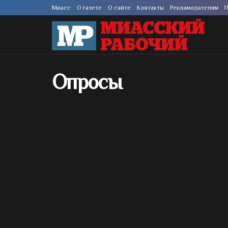
Миасс
О газете
О сайте
Контакты
Рекламодателям
П
Опросы