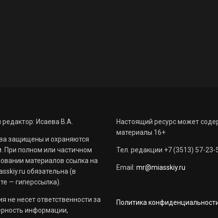
 редактор: Исаева В.А.
Настоящий ресурс может соде
материалы 16+
ва защищены и охраняются
. При полном или частичном
Тел. редакции +7 (3513) 57-23-
овании материалов ссылка на
Email:
mr@miasskiy.ru
sskiy.ru обязательна (в
те — гиперссылка).
я не несет ответственности за
Политика конфиденциальност
ерность информации,