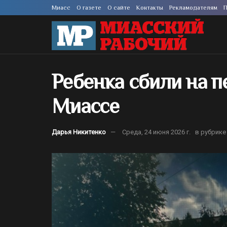
Миасс
О газете
О сайте
Контакты
Рекламодателям
П
Ребенка сбили на п
Миассе
Дарья Никитенко
Среда, 24 июня 2026 г.
в рубрике