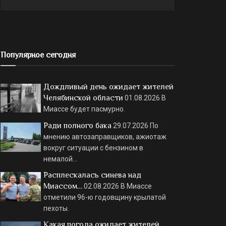
Популярное сегодня
Дождливый день ожидает жителей
Челябинской области
01.08.2026
В
Миассе будет пасмурно.
Ради полного бака
29.07.2026
По
мнению автозаправщиков, ажиотаж
вокруг ситуации с бензином в
немалой…
Расплескалась синева над
Миассом…
02.08.2026
В Миассе
отметили 96-ю годовщину крылатой
пехоты.
Какая погода ожидает жителей