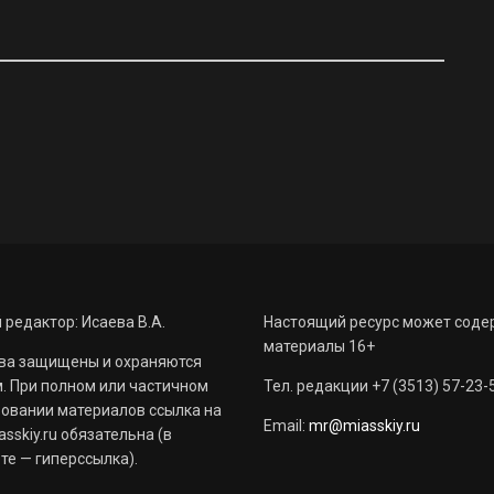
 редактор: Исаева В.А.
Настоящий ресурс может соде
материалы 16+
ва защищены и охраняются
. При полном или частичном
Тел. редакции +7 (3513) 57-23-
овании материалов ссылка на
Email:
mr@miasskiy.ru
sskiy.ru обязательна (в
те — гиперссылка).