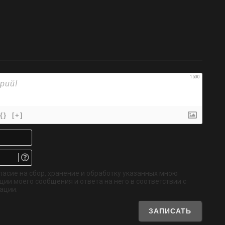
1500
{}
[+]
Имя*
Email.
Не
обязательно
ласие на сбор, хранение и обработку указанных мною
ии моего сообщения и ответа на него в соответствии с
ации.