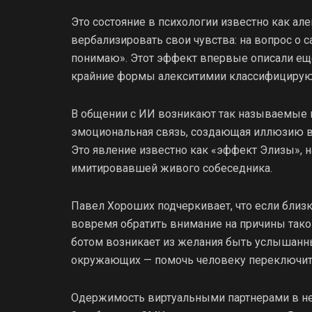
Это состояние в психологии известно как а
вербализировать свои чувства: на вопрос о с
понимаю». Этот эффект впервые описали еще 
крайние формы алекситимии классифицируют
В общении с ИИ возникают так называемые 
эмоциональная связь, создающая иллюзию вз
Это явление известно как «эффект Элизы», 
имитировавшей живого собеседника.
Павел Хороших подчеркивает, что если близ
вовремя обратить внимание на причины тако
ботом возникает из желания быть услышанны
окружающих — помочь человеку переключить
Одержимость виртуальными партнерами в нек