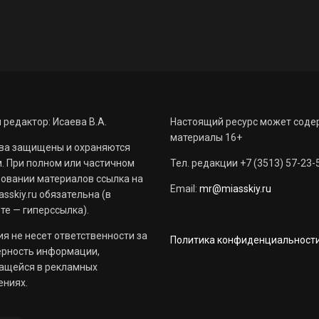
 редактор: Исаева В.А.
Настоящий ресурс может соде
материалы 16+
ва защищены и охраняются
. При полном или частичном
Тел. редакции +7 (3513) 57-23-
овании материалов ссылка на
Email:
mr@miasskiy.ru
sskiy.ru обязательна (в
те — гиперссылка).
я не несет ответственности за
Политика конфиденциальност
ерность информации,
ащейся в рекламных
ениях.