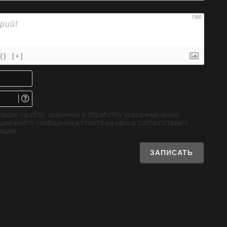
1500
{}
[+]
Имя*
Email.
Не
обязательно
ласие на сбор, хранение и обработку указанных мною
ии моего сообщения и ответа на него в соответствии с
ации.