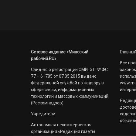
Сетевое издание «Миасский
Главный
рабочий.RU»
Все пра
Свид-во о регистрации СМИ: ЭЛ № ФС
законом
77 – 61785 от 07.05.2015 выдано
использ
Федеральной службой по надзору в
www.mia
сфере связи, информационных
интерне
технологий и массовых коммуникаций
Редакци
(Роскомнадзор)
достов
Учредители:
содерж
объявл
Автономная некоммерческая
организация «Редакция газеты