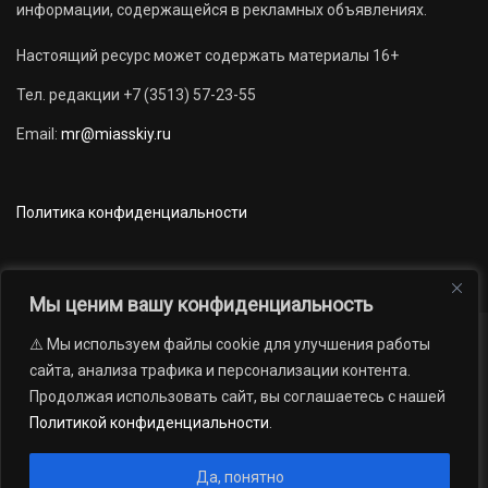
информации, содержащейся в рекламных объявлениях.
Настоящий ресурс может содержать материалы 16+
Тел. редакции +7 (3513) 57-23-55
Email:
mr@miasskiy.ru
Политика конфиденциальности
Мы ценим вашу конфиденциальность
⚠️ Мы используем файлы cookie для улучшения работы
Новости
Наши проекты
Официально
сайта, анализа трафика и персонализации контента.
АРХИВ
16+
Продолжая использовать сайт, вы соглашаетесь с нашей
© 2012 — 2026. Автономная некоммерческая организация «Редакция
Политикой конфиденциальности
.
газеты «Миасский рабочий»; Областное государственное учреждение
«Издательский дом «Губерния». Все права защищены.
Да, понятно
Производство сайта:
Андрей Петрович Попов
, 1988 — 2026