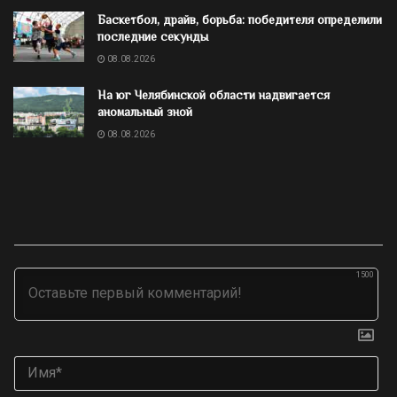
Баскетбол, драйв, борьба: победителя определили
последние секунды
08.08.2026
На юг Челябинской области надвигается
аномальный зной
08.08.2026
1500
Им