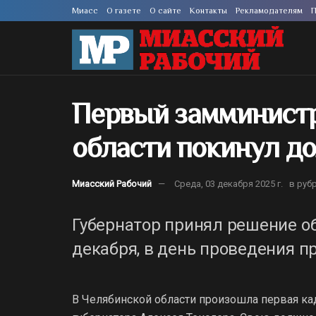
Миасс
О газете
О сайте
Контакты
Рекламодателям
П
Первый замминист
области покинул д
Миасский Рабочий
Среда, 03 декабря 2025 г.
в руб
Губернатор принял решение о
декабря, в день проведения п
В Челябинской области произошла первая ка