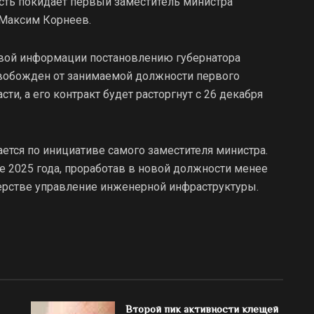
сть покидает первый заместитель министра
 Максим Корнеев.
овой информации постановлению губернатора
свобожден от занимаемой должности первого
и, а его контракт будет расторгнут с 26 декабря
гается по инициативе самого заместителя министра.
е 2025 года, проработав в новой должности менее
ерстве управление инженерной инфраструктуры.
Второй пик активности клещей