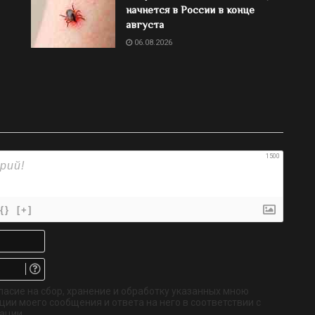
начнется в России в конце
августа
06.08.2026
1500
{}
[+]
Имя*
Email.
Не
обязательно
ласие на сбор, хранение и обработку указанных мною
ии моего сообщения и ответа на него в соответствии с
ации.