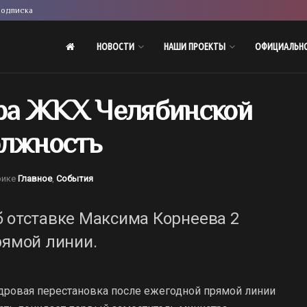
одписка
НОВОСТИ
НАШИ ПРОЕКТЫ
ОФИЦИАЛЬН
ра ЖКХ Челябинской
олжность
рике
Главное
,
События
б отставке Максима Корнеева 2
рямой линии.
дровая перестановка после ежегодной прямой линии