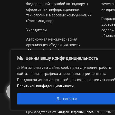
Федеральной службой по надзору в
www.mia
сфере связи, информационных
интерне
технологий и массовых коммуникаций
Редакци
(Роскомнадзор)
достов
Учредители:
содерж
объявл
Автономная некоммерческая
организация «Редакция газеты
«Миасский рабочий»;
Мы ценим вашу конфиденциальность
Областное государственное
учреждение «Издательский дом
⚠️ Мы используем файлы cookie для улучшения работы
«Губерния».
сайта, анализа трафика и персонализации контента.
Продолжая использовать сайт, вы соглашаетесь с наше
Политикой конфиденциальности
.
Да, понятно
© 2012 — 2026. Автономная некоммерческая организация 
государственное учреждение «Издательский дом «Губерни
Производство сайта:
Андрей Петрович Попов
, 1988 — 2026