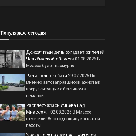
Популярное сегодня
Дождливый день ожидает жителей
Челябинской области
01.08.2026
В
Миассе будет пасмурно.
Ради полного бака
29.07.2026
По
мнению автозаправщиков, ажиотаж
вокруг ситуации с бензином в
немалой…
Расплескалась синева над
Миассом…
02.08.2026
В Миассе
отметили 96-ю годовщину крылатой
пехоты.
Какая погода ожидает жителей