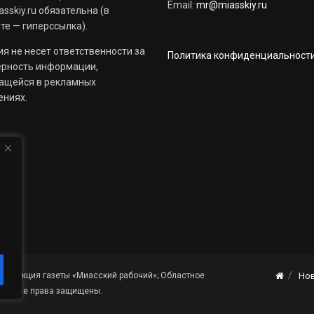
Email:
mr@miasskiy.ru
sskiy.ru обязательна (в
те — гиперссылка).
я не несет ответственности за
Политика конфиденциальност
ерность информации,
ащейся в рекламных
ениях.
й
«Редакция газеты «Миасский рабочий»; Областное
Но
я». Все права защищены.