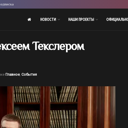
одписка
НОВОСТИ
НАШИ ПРОЕКТЫ
ОФИЦИАЛЬН
ексеем Текслером
ике
Главное
,
События