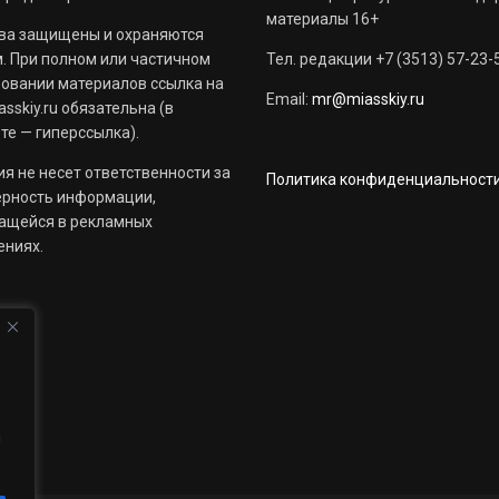
материалы 16+
ва защищены и охраняются
. При полном или частичном
Тел. редакции +7 (3513) 57-23-
овании материалов ссылка на
Email:
mr@miasskiy.ru
sskiy.ru обязательна (в
те — гиперссылка).
я не несет ответственности за
Политика конфиденциальност
ерность информации,
ащейся в рекламных
ениях.
й