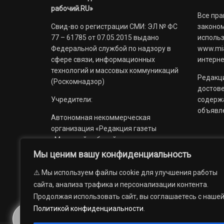
рабочий.RU»
Все пра
Свид-во о регистрации СМИ: ЭЛ № ФС
законом
77 – 61785 от 07.05.2015 выдано
использ
Федеральной службой по надзору в
www.mia
сфере связи, информационных
интерне
технологий и массовых коммуникаций
Редакци
(Роскомнадзор)
достов
Учредители:
содерж
объявл
Автономная некоммерческая
организация «Редакция газеты
«Миасский рабочий»;
Мы ценим вашу конфиденциальность
Областное государственное
учреждение «Издательский дом
⚠️ Мы используем файлы cookie для улучшения работы
«Губерния».
сайта, анализа трафика и персонализации контента.
Продолжая использовать сайт, вы соглашаетесь с наше
Политикой конфиденциальности
.