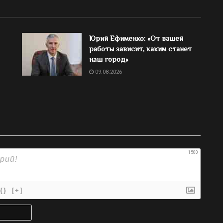
Юрий Ефименко: «От вашей
работы зависит, каким станет
наш город»
09.08.2026
1500
{}
[+]
Имя*