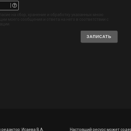
Email.
Не
обязательно
ласие на сбор, хранение и обработку указанных мною
ии моего сообщения и ответа на него в соответствии с
ации.
 редактор: Исаева В.А.
Настоящий ресурс может соде