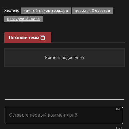
Хештеги:
личный прием граждан
поселок Сыростан
прокурор Миасса
Похожие темы
Контент недоступен
1500