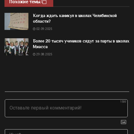
Похожие темы
Когда ждать каникул в школах Челябинской
области?
02.09.2025
Более 20 тысяч учеников сядут за парты в школах
Миасса
29.08.2025
1500
Им