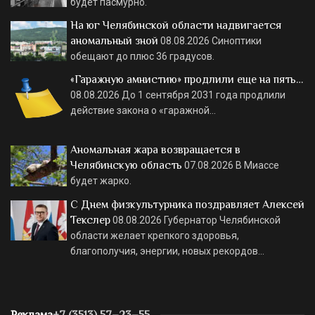
будет пасмурно.
На юг Челябинской области надвигается
аномальный зной
08.08.2026
Синоптики
обещают до плюс 36 градусов.
«Гаражную амнистию» продлили еще на пять…
08.08.2026
До 1 сентября 2031 года продлили
действие закона о «гаражной…
Аномальная жара возвращается в
Челябинскую область
07.08.2026
В Миассе
будет жарко.
С Днем физкультурника поздравляет Алексей
Текслер
08.08.2026
Губернатор Челябинской
области желает крепкого здоровья,
благополучия, энергии, новых рекордов…
Реклама
+7 (3513) 57–23–55