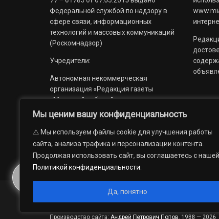
Федеральной службой по надзору в
www.mia
сфере связи, информационных
интерне
технологий и массовых коммуникаций
Редакци
(Роскомнадзор)
достов
Учредители:
содерж
объявл
Автономная некоммерческая
организация «Редакция газеты
«Миасский рабочий»;
Мы ценим вашу конфиденциальность
Областное государственное
учреждение «Издательский дом
⚠️ Мы используем файлы cookie для улучшения работы
«Губерния».
сайта, анализа трафика и персонализации контента.
Продолжая использовать сайт, вы соглашаетесь с наше
Политикой конфиденциальности
.
Да, понятно
© 2012 — 2026. Автономная некоммерческая организация 
государственное учреждение «Издательский дом «Губерни
Производство сайта:
Андрей Петрович Попов
, 1988 — 2026