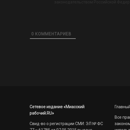
законодательством Российской Федер
0
КОММЕНТАРИЕВ
Сетевое издание «Миасский
Главный
рабочий.RU»
Все пра
Свид-во о регистрации СМИ: ЭЛ № ФС
законом
77 – 61785 от 07.05.2015 выдано
использ