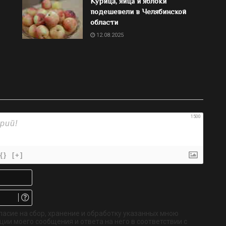
Курица, яйца и яблоки
подешевели в Челябинской
области
12.08.2025
1500
{}
[+]
Имя*
Email.
Не
обязательно
ласие на сбор, хранение и обработку указанных мною
ии моего сообщения и ответа на него в соответствии с