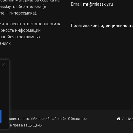
Email:
mr@miasskiy.ru
sskiy.ru обязательна (в
те — гиперссылка).
я не несет ответственности за
Политика конфиденциальност
ерность информации,
ащейся в рекламных
ениях.
й
«Редакция газеты «Миасский рабочий»; Областное
Но
я». Все права защищены.