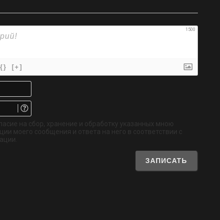
1500
{}
[+]
Имя*
Email.
Не
обязательно
ласие на сбор, хранение и обработку указанных мною
ии моего сообщения и ответа на него в соответствии с
ации.