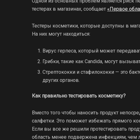
Одной из основных проблем является риск п
тестерах в магазинах, сообщает
«Первое обла
Тестеры косметики, которые доступны в мага
На них могут находиться:
Вирус герпеса, который может передава
Грибки, такие как Candida, могут вызыв
Стрептококки и стафилококки — это бак
других органов.
Как правильно тестировать косметику?
Вместо того чтобы наносить продукт непоср
салфетки. Это поможет избежать прямого ко
Если вы все же решили протестировать продук
область менее подвержена инфекциям, чем л