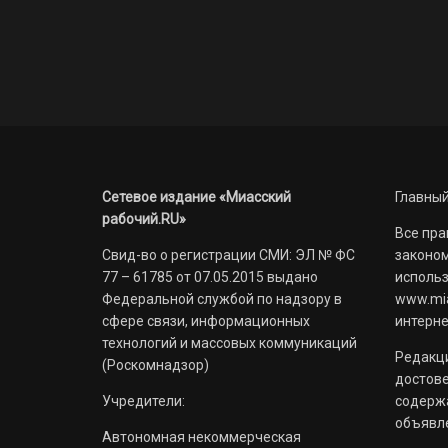
Сетевое издание «Миасский
Главный
рабочий.RU»
Все пра
Свид-во о регистрации СМИ: ЭЛ № ФС
законом
77 – 61785 от 07.05.2015 выдано
использ
Федеральной службой по надзору в
www.mia
сфере связи, информационных
интерне
технологий и массовых коммуникаций
Редакци
(Роскомнадзор)
достов
Учредители:
содерж
объявл
Автономная некоммерческая