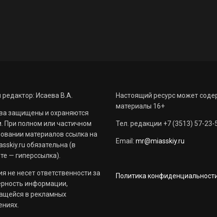
 редактор: Исаева В.А.
Настоящий ресурс может соде
материалы 16+
ва защищены и охраняются
. При полном или частичном
Тел. редакции +7 (3513) 57-23-
овании материалов ссылка на
Email:
mr@miasskiy.ru
sskiy.ru обязательна (в
те — гиперссылка).
я не несет ответственности за
Политика конфиденциальност
ерность информации,
ащейся в рекламных
ениях.