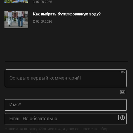
07.08.2026
Как выбрать бутилированную воду?
03.08.2026
1500
Им
Ema
Не
об
Нажимая кнопку «Записать», я даю согласие на сбор,