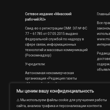
Сетевое издание «Миасский
Главный
рабочий.RU»
Все пра
Свид-во о регистрации СМИ: ЭЛ № ФС
законом
77 – 61785 от 07.05.2015 выдано
использ
Федеральной службой по надзору в
www.mia
сфере связи, информационных
интерне
технологий и массовых коммуникаций
Редакци
(Роскомнадзор)
достов
Учредители:
содерж
объявл
Автономная некоммерческая
организация «Редакция газеты
«Миасский рабочий»;
Мы ценим вашу конфиденциальность
Областное государственное
учреждение «Издательский дом
⚠️ Мы используем файлы cookie для улучшения работы
«Губерния».
сайта, анализа трафика и персонализации контента.