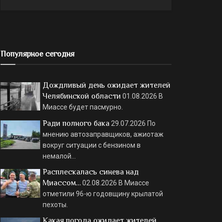
Популярное сегодня
Дождливый день ожидает жителей
Челябинской области
01.08.2026
В
Миассе будет пасмурно.
Ради полного бака
29.07.2026
По
мнению автозаправщиков, ажиотаж
вокруг ситуации с бензином в
немалой…
Расплескалась синева над
Миассом…
02.08.2026
В Миассе
отметили 96-ю годовщину крылатой
пехоты.
Какая погода ожидает жителей