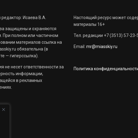
 редактор: Исаева В.А.
Настоящий ресурс может соде
материалы 16+
ва защищены и охраняются
. При полном или частичном
Тел. редакции +7 (3513) 57-23-
овании материалов ссылка на
Email:
mr@miasskiy.ru
sskiy.ru обязательна (в
те — гиперссылка).
я не несет ответственности за
Политика конфиденциальност
ерность информации,
ащейся в рекламных
ениях.