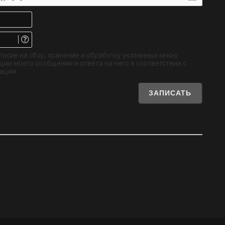
Имя*
Email.
Не
обязательно
ласие на сбор, хранение и обработку указанных мною
ии моего сообщения и ответа на него в соответствии с
ации.