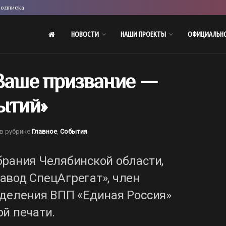
одписка
НОВОСТИ
НАШИ ПРОЕКТЫ
ОФИЦИАЛЬН
«Ваше призвание —
ытий»
в рубрике
Главное
,
События
брания Челябинской области,
авод СпецАгрегат», член
тделения ВПП «Единая Россия»
й печати.