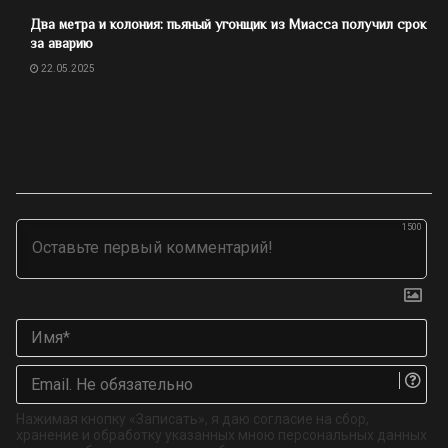
Два метра и колония: пьяный угонщик из Миасса получил срок
за аварию
22.05.2025
1500
Им
Ema
Не
об
Нажимая кнопку «Записать», я даю согласие на сбор,
хранение и обработку указанных мною персональных данных