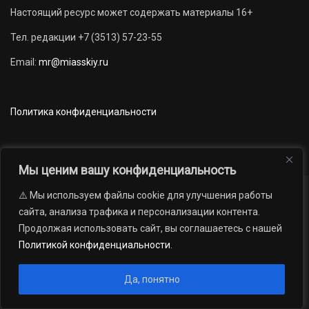
Настоящий ресурс может содержать материалы 16+
Тел. редакции +7 (3513) 57-23-55
Email:
mr@miasskiy.ru
Политика конфиденциальности
Мы ценим вашу конфиденциальность
⚠️ Мы используем файлы cookie для улучшения работы
Новости
Наши проекты
Официально
сайта, анализа трафика и персонализации контента.
АРХИВ
16+
Продолжая использовать сайт, вы соглашаетесь с нашей
© 2012 — 2026. Автономная некоммерческая организация «Редакция
Политикой конфиденциальности
.
газеты «Миасский рабочий»; Областное государственное учреждение
«Издательский дом «Губерния». Все права защищены.
Да, понятно
Производство сайта:
Андрей Петрович Попов
, 1988 — 2026