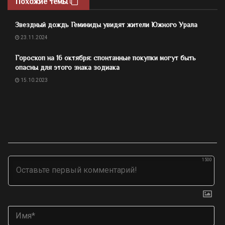
Похожие темы
Звездный дождь Геминиды увидят жители Южного Урала
23.11.2024
Гороскоп на 16 октября: спонтанные покупки могут быть
опасны для этого знака зодиака
15.10.2023
1500
Им