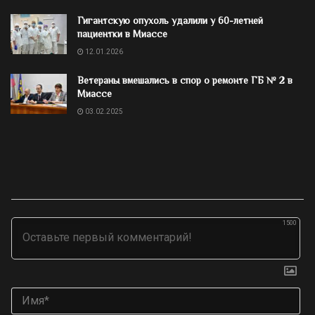
Гигантскую опухоль удалили у 60-летней
пациентки в Миассе
12.01.2026
Ветераны вмешались в спор о ремонте ГБ № 2 в
Миассе
03.02.2025
1500
Им