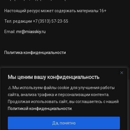
Настоящий ресурс может содержать материалы 16+
Тел. редакции +7 (3513) 57-23-55
Email:
mr@miasskiy.ru
Политика конфиденциальности
Мы ценим вашу конфиденциальность
⚠️ Мы используем файлы cookie для улучшения работы
Новости
Наши проекты
Официально
сайта, анализа трафика и персонализации контента.
АРХИВ
16+
Продолжая использовать сайт, вы соглашаетесь с нашей
© 2012 — 2026. Автономная некоммерческая организация «Редакция
Политикой конфиденциальности
.
газеты «Миасский рабочий»; Областное государственное учреждение
«Издательский дом «Губерния». Все права защищены.
Да, понятно
Производство сайта:
Андрей Петрович Попов
, 1988 — 2026