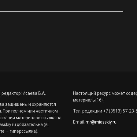
 редактор: Исаева В.А.
Настоящий ресурс может соде
материалы 16+
ва защищены и охраняются
. При полном или частичном
Тел. редакции +7 (3513) 57-23-
овании материалов ссылка на
Email:
mr@miasskiy.ru
sskiy.ru обязательна (в
те — гиперссылка).