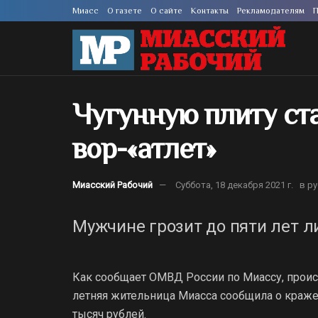
Миасс
О газете
О сайте
Контакты
Рекламодателям
П
Чугунную плиту ст
вор-«атлет»
Миасский Рабочий
Суббота, 18 декабря 2021 г.
в р
Мужчине грозит до пяти лет 
Как сообщает ОМВД России по Миассу, проис
летняя жительница Миасса сообщила о краже 
тысяч рублей.