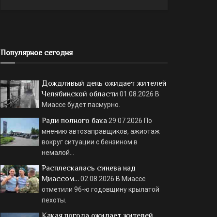
Популярное сегодня
Дождливый день ожидает жителей
Челябинской области
01.08.2026
В
Миассе будет пасмурно.
Ради полного бака
29.07.2026
По
мнению автозаправщиков, ажиотаж
вокруг ситуации с бензином в
немалой…
Расплескалась синева над
Миассом…
02.08.2026
В Миассе
отметили 96-ю годовщину крылатой
пехоты.
Какая погода ожидает жителей