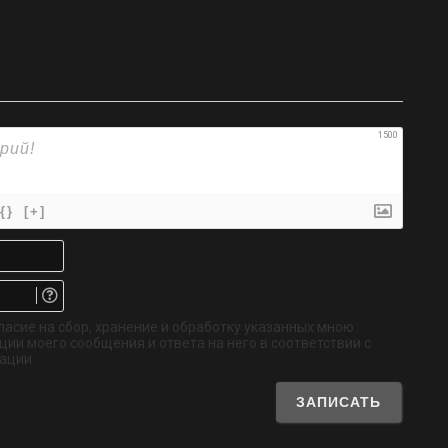
1500
{}
[+]
Имя*
Email.
Не
обязательно
ласие на сбор, хранение и обработку указанных мною
ии моего сообщения и ответа на него в соответствии с
ации.