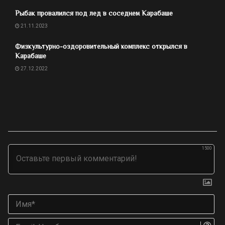
Рыбак провалился под лед в соседнем Карабаше
21.11.2023
Физкультурно-оздоровительный комплекс открылся в
Карабаше
27.12.2022
1500
Им
Ema