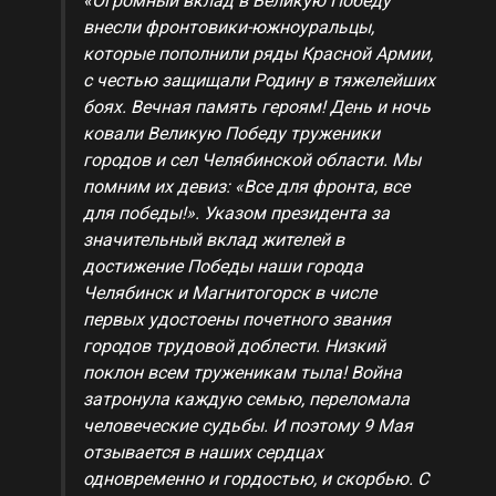
«Огромный вклад в Великую Победу
внесли фронтовики-южноуральцы,
которые пополнили ряды Красной Армии,
с честью защищали Родину в тяжелейших
боях. Вечная память героям! День и ночь
ковали Великую Победу труженики
городов и сел Челябинской области. Мы
помним их девиз: «Все для фронта, все
для победы!». Указом президента за
значительный вклад жителей в
достижение Победы наши города
Челябинск и Магнитогорск в числе
первых удостоены почетного звания
городов трудовой доблести. Низкий
поклон всем труженикам тыла! Война
затронула каждую семью, переломала
человеческие судьбы. И поэтому 9 Мая
отзывается в наших сердцах
одновременно и гордостью, и скорбью. С