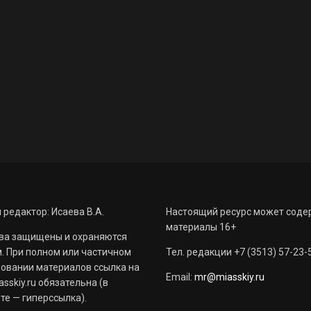
 редактор: Исаева В.А.
Настоящий ресурс может соде
материалы 16+
ва защищены и охраняются
. При полном или частичном
Тел. редакции +7 (3513) 57-23-
овании материалов ссылка на
Email:
mr@miasskiy.ru
sskiy.ru обязательна (в
те — гиперссылка).