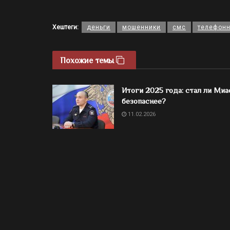
Хештеги:
деньги
мошенники
смс
телефон
Похожие темы
Итоги 2025 года: стал ли Миа
безопаснее?
11.02.2026