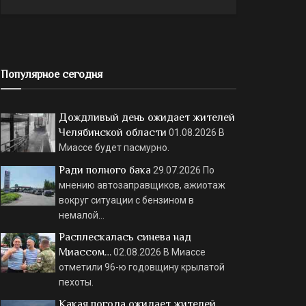
Популярное сегодня
Дождливый день ожидает жителей
Челябинской области
01.08.2026
В
Миассе будет пасмурно.
Ради полного бака
29.07.2026
По
мнению автозаправщиков, ажиотаж
вокруг ситуации с бензином в
немалой…
Расплескалась синева над
Миассом…
02.08.2026
В Миассе
отметили 96-ю годовщину крылатой
пехоты.
Какая погода ожидает жителей