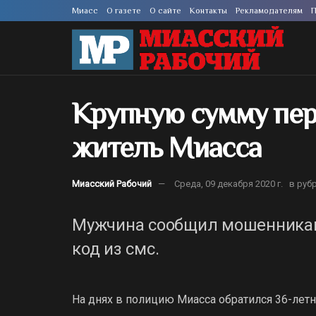
Миасс
О газете
О сайте
Контакты
Рекламодателям
П
Крупную сумму пе
житель Миасса
Миасский Рабочий
Среда, 09 декабря 2020 г.
в руб
Мужчина сообщил мошенникам
код из смс.
На днях в полицию Миасса обратился 36-лет