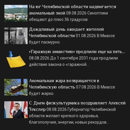
На юг Челябинской области надвигается
аномальный зной
08.08.2026
Синоптики
обещают до плюс 36 градусов.
Дождливый день ожидает жителей
Челябинской области
01.08.2026
В Миассе
будет пасмурно.
«Гаражную амнистию» продлили еще на пять…
08.08.2026
До 1 сентября 2031 года продлили
действие закона о «гаражной…
Аномальная жара возвращается в
Челябинскую область
07.08.2026
В Миассе
будет жарко.
С Днем физкультурника поздравляет Алексей
Текслер
08.08.2026
Губернатор Челябинской
области желает крепкого здоровья,
благополучия, энергии, новых рекордов…