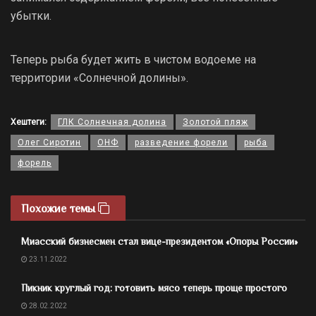
убытки.
Теперь рыба будет жить в чистом водоеме на
территории «Солнечной долины».
Хештеги:
ГЛК Солнечная долина
Золотой пляж
Олег Сиротин
ОНФ
разведение форели
рыба
форель
Похожие темы
Миасский бизнесмен стал вице-президентом «Опоры России»
23.11.2022
Пикник круглый год: готовить мясо теперь проще простого
28.02.2022