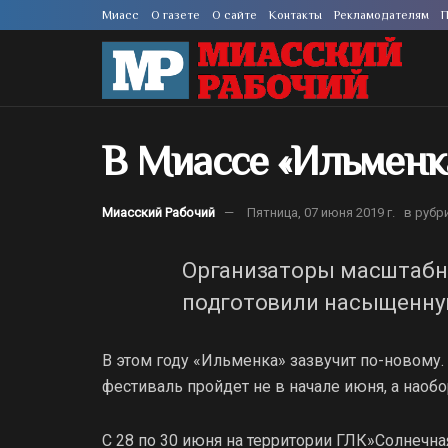
Миасс
О газете
О сайте
Контакты
Рекламодателям
П
В Миассе «Ильменк
Миасский Рабочий
Пятница, 07 июня 2019 г.
в рубр
Организаторы масштабн
подготовили насыщенну
В этом году «Ильменка» зазвучит по-новому
фестиваль пройдет не в начале июня, а наобо
С 28 по 30 июня на территории ГЛК»Солнечна