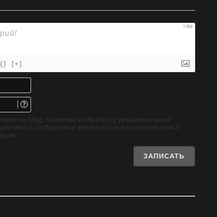
1500
{}
[+]
Имя*
Email.
Не
обязательно
ласие на сбор, хранение и обработку указанных мною
ии моего сообщения и ответа на него в соответствии с
ации.