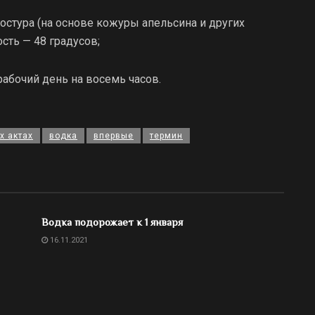
гостура (на основе кожуры апельсина и других
ость — 48 градусов;
 рабочий день на восемь часов.
х актах
водка
впервые
термин
Водка подорожает к 1 января
16.11.2021