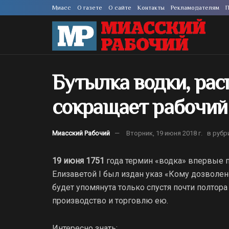
Миасс
О газете
О сайте
Контакты
Рекламодателям
П
Бутылка водки, расп
сокращает рабочий 
Миасский Рабочий
Вторник, 19 июня 2018 г.
в рубр
19 июня 1751
года термин «водка» впервые п
Елизаветой I был издан указ «Кому дозволен
будет упомянута только спустя почти полтор
производство и торговлю ею.
Интересно знать: