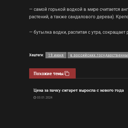
— самой горькой водкой в мире считается ан
растений, а также сандалового дерева). Креп
— бутылка водки, распитая с утра, сокращает
Хештеги:
19 июня
в российских государственны
Похожие темы
Цена за пачку сигарет выросла с нового года
03.01.2024