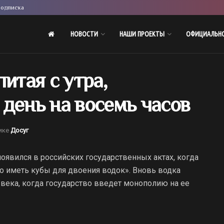
одписка
НОВОСТИ
НАШИ ПРОЕКТЫ
ОФИЦИАЛЬН
итая с утра,
день на восемь часов
ике
Досуг
оявился в российских государственных актах, когда
о иметь кубы для двоения водок». Вновь водка
а века, когда государство введет монополию на ее