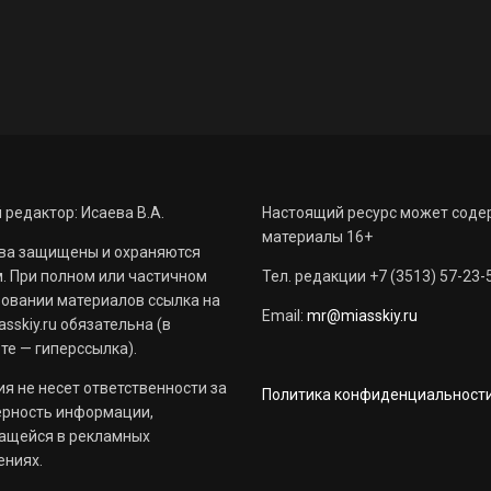
 редактор: Исаева В.А.
Настоящий ресурс может соде
материалы 16+
ва защищены и охраняются
. При полном или частичном
Тел. редакции +7 (3513) 57-23-
овании материалов ссылка на
Email:
mr@miasskiy.ru
sskiy.ru обязательна (в
те — гиперссылка).
я не несет ответственности за
Политика конфиденциальност
ерность информации,
ащейся в рекламных
ениях.