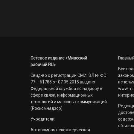
Сетевое издание «Миасский
Главный
рабочий.RU»
Все пра
Свид-во о регистрации СМИ: ЭЛ № ФС
законом
77 – 61785 от 07.05.2015 выдано
использ
Федеральной службой по надзору в
www.mia
сфере связи, информационных
интерне
технологий и массовых коммуникаций
Редакци
(Роскомнадзор)
достов
Учредители:
содерж
объявл
Автономная некоммерческая