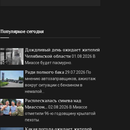
Популярное сегодня
Дождливый день ожидает жителей
Челябинской области
01.08.2026
В
Миассе будет пасмурно.
Ради полного бака
29.07.2026
По
мнению автозаправщиков, ажиотаж
вокруг ситуации с бензином в
немалой…
Расплескалась синева над
Миассом…
02.08.2026
В Миассе
отметили 96-ю годовщину крылатой
пехоты.
Какая погода ожидает жителей