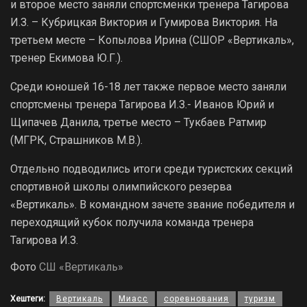
и второе место заняли спортсменки тренера Тагирова
И.З. – Кубрицкая Виктория и Гумирова Виктория. На
третьем месте – Копылова Ирина (СШОР «Вертикаль»,
тренер Екимова Ю.Г.).
Среди юношей 16-18 лет также первое место заняли
спортсмены тренера Тагирова И.З.- Иванов Юрий и
Щипачев Данила, третье место – Тукбаев Ратмир
(МГРК, Страшников М.В.).
Отдельно подводились итоги среди туристских секций
спортивной школы олимпийского резерва
«Вертикаль». В командном зачете звание победителя и
переходящий кубок получила команда тренера
Тагирова И.З.
Фото
СШ «Вертикаль»
Хештеги:
Вертикаль
Миасс
соревнования
туризм