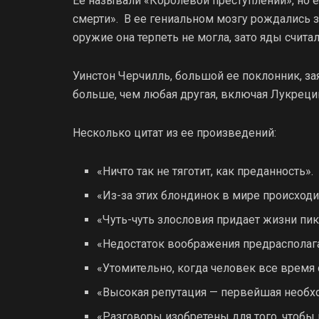
Ее называли «Королевой преступлений», но е
смерти». В ее гениальном мозгу рождались 
оружие она терпеть не могла, зато яды счи
Уинстон Черчилль, большой ее поклонник, за
больше, чем любая другая, включая Лукрец
Несколько цитат из ее произведений:
«Ничто так не тяготит, как преданность».
«Из-за этих блондинок в мире происходи
«Чуть-чуть злословия придает жизни пик
«Недостаток воображения предрасполага
«Утомительно, когда человек все время 
«Высокая репутация — первейшая необх
«Разговоры изобретены для того, чтобы