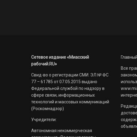
Сетевое издание «Миасский
Главный
рабочий.RU»
Все пра
Свид-во о регистрации СМИ: ЭЛ № ФС
законом
77 – 61785 от 07.05.2015 выдано
использ
Федеральной службой по надзору в
www.mia
сфере связи, информационных
интерне
технологий и массовых коммуникаций
Редакци
(Роскомнадзор)
достов
Учредители:
содерж
объявл
Автономная некоммерческая