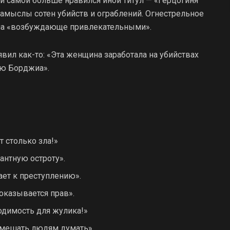
й самой больше нравился иной титул — «Герцогиня
замыслы сотен убийств и ограблений. Огнестрельное
тала «возбуждающе привлекательными».
явил как-то: «Эта женщина заработала на убийствах
ию Борджиа».
т столько зла!»
антную остроту».
ет к преступлению».
оказывается прав».
одимость для жулика!»
 мешать людям думать».