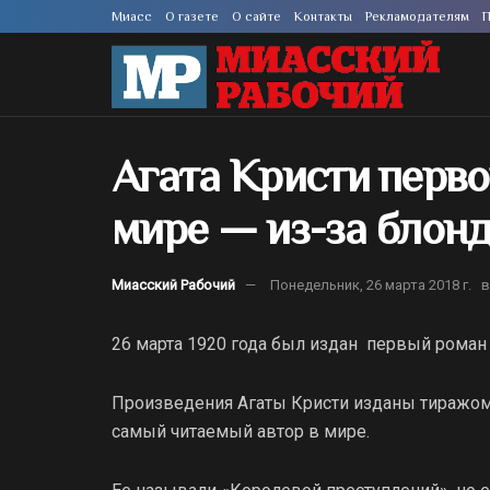
Миасс
О газете
О сайте
Контакты
Рекламодателям
П
Агата Кристи первой
мире — из-за блон
Миасский Рабочий
Понедельник, 26 марта 2018 г.
в
26 марта 1920 года был издан первый роман 
Произведения Агаты Кристи изданы тиражом 
самый читаемый автор в мире.