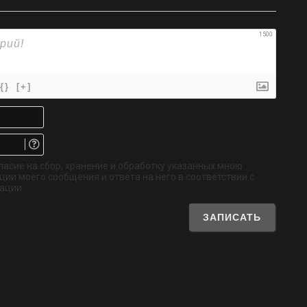
1500
{}
[+]
Имя*
Email.
Не
обязательно
ласие на сбор, хранение и обработку указанных мною
ии моего сообщения и ответа на него в соответствии с
ации.