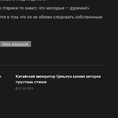
о старики-то знают, что молодые — дурачки!»
ся в том, что он не обязан следовать собственным
День деньской
е
Китайский император Цяньлун казнил авторов
грустных стихов
21.03.2019