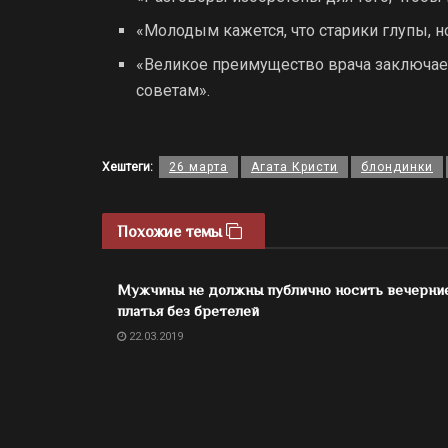
«Молодым кажется, что старики глупы, н
«Великое преимущество врача заключает
советам».
Хештеги:
26 марта
Агата Кристи
блондинки
Похожие темы
Мужчины не должны публично носить вечерни
платья без бретелей
22.03.2019