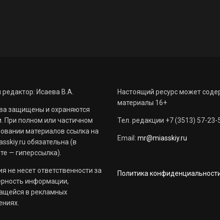
 редактор: Исаева В.А.
Настоящий ресурс может соде
материалы 16+
ва защищены и охраняются
. При полном или частичном
Тел. редакции +7 (3513) 57-23-
овании материалов ссылка на
Email:
mr@miasskiy.ru
sskiy.ru обязательна (в
те — гиперссылка).
я не несет ответственности за
Политика конфиденциальност
ерность информации,
ащейся в рекламных
ениях.