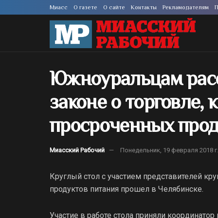
Миасс
О газете
О сайте
Контакты
Рекламодателям
П
Южноуральцам расс
законе о торговле,
просроченных прод
Миасский Рабочий
Понедельник, 19 февраля 2018 г
Круглый стол с участием представителей кр
продуктов питания прошел в Челябинске.
Участие в работе стола приняли координато