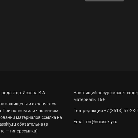
 редактор: Исаева В.А.
Настоящий ресурс может соде
материалы 16+
ва защищены и охраняются
. При полном или частичном
Тел. редакции +7 (3513) 57-23-
овании материалов ссылка на
Email:
mr@miasskiy.ru
sskiy.ru обязательна (в
те — гиперссылка).