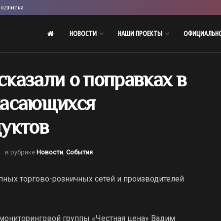
одписка
НОВОСТИ
НАШИ ПРОЕКТЫ
ОФИЦИАЛЬН
казали о поправках в
 касающихся
уктов
.
в рубрике
Новости
,
События
упных торгово-розничных сетей и производителей
р мониторинговой группы «Честная цена» Вадим