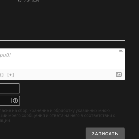
17.04.2024
1500
{}
[+]
Имя*
Email.
Не
обязательно
ласие на сбор, хранение и обработку указанных мною
ии моего сообщения и ответа на него в соответствии с
ации.