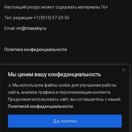
Настоящий ресурс может содержать материалы 16+
Тел. редакции +7 (3513) 57-23-55
Email:
mr@miasskiy.ru
Политика конфиденциальности
Мы ценим вашу конфиденциальность
⚠️ Мы используем файлы cookie для улучшения работы
Новости
Наши проекты
Официально
сайта, анализа трафика и персонализации контента.
АРХИВ
16+
Продолжая использовать сайт, вы соглашаетесь с нашей
© 2012 — 2026. Автономная некоммерческая организация «Редакция
Политикой конфиденциальности
.
газеты «Миасский рабочий»; Областное государственное учреждение
«Издательский дом «Губерния». Все права защищены.
Да, понятно
Производство сайта:
Андрей Петрович Попов
, 1988 — 2026