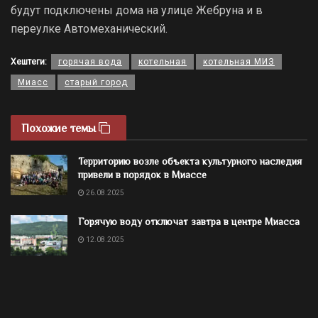
будут подключены дома на улице Жебруна и в
переулке Автомеханический.
Хештеги:
горячая вода
котельная
котельная МИЗ
Миасс
старый город
Похожие темы
Территорию возле объекта культурного наследия
привели в порядок в Миассе
26.08.2025
Горячую воду отключат завтра в центре Миасса
12.08.2025