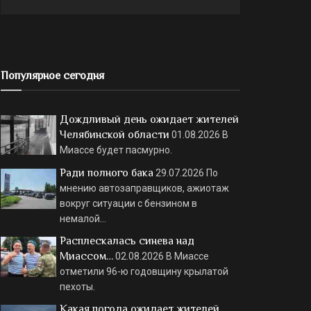
Популярное сегодня
Дождливый день ожидает жителей
Челябинской области
01.08.2026
В
Миассе будет пасмурно.
Ради полного бака
29.07.2026
По
мнению автозаправщиков, ажиотаж
вокруг ситуации с бензином в
немалой…
Расплескалась синева над
Миассом…
02.08.2026
В Миассе
отметили 96-ю годовщину крылатой
пехоты.
Какая погода ожидает жителей