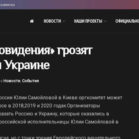
одписка
НОВОСТИ
НАШИ ПРОЕКТЫ
ОФИЦИАЛЬН
овидения» грозят
и Украине
ке
Новости
,
События
России Юлии Самойловой в Киеве оргкомитет может
се в 2018,2019 и 2020 годах.
Организаторы
азать Россию и Украину, которые оказались в
я российской исполнительницы Юлии Самойловой в
ясна, но с точки зрения Европейского вещательного