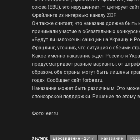
союза (EBU), это нарушение», — цитирует сай
Фрайлинга из интервью каналу ZDF.
Он также считает, что наказана должна быть 
принимали участие в обязательных конкурсны
«Будут ли наложены санкции на Украину и Ро
Фрацлинг, уточнив, что ситуация с обеими с
Какое именно наказание ждет Россию и Украин
предусматривает разные варианты: от штрафа 
образом, обе страны могут быть лишены прав
годах. Сообщает сайт forbes.ru.
Наказание может быть различным. Это может 
спонсорской поддержки. Решение по этому во
Фото: eer.ru
Хештеги:
Евровидение - 2017
наказание
Рос