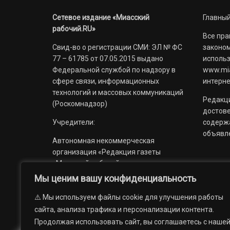
Сетевое издание «Миасский
Главный
рабочий.RU»
Все пра
Свид-во о регистрации СМИ: ЭЛ № ФС
законом
77 – 61785 от 07.05.2015 выдано
использ
Федеральной службой по надзору в
www.mia
сфере связи, информационных
интерне
технологий и массовых коммуникаций
Редакци
(Роскомнадзор)
достов
Учредители:
содерж
объявл
Автономная некоммерческая
организация «Редакция газеты
«Миасский рабочий»;
Мы ценим вашу конфиденциальность
Областное государственное
учреждение «Издательский дом
⚠️ Мы используем файлы cookie для улучшения работы
«Губерния».
сайта, анализа трафика и персонализации контента.
Продолжая использовать сайт, вы соглашаетесь с наше