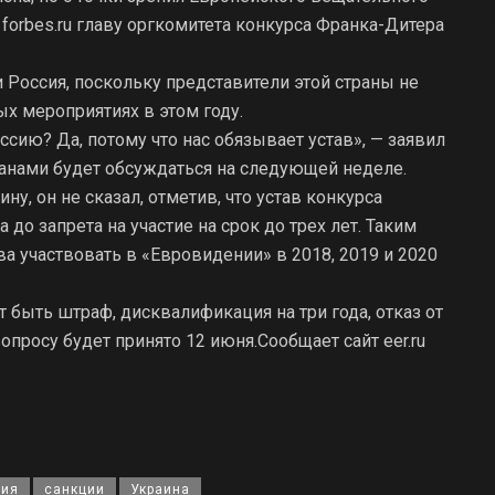
т forbes.ru главу оргкомитета конкурса Франка-Дитера
и Россия, поскольку представители этой страны не
х мероприятиях в этом году.
ссию? Да, потому что нас обязывает устав», — заявил
транами будет обсуждаться на следующей неделе.
у, он не сказал, отметив, что устав конкурса
до запрета на участие на срок до трех лет. Таким
а участвовать в «Евровидении» в 2018, 2019 и 2020
быть штраф, дисквалификация на три года, отказ от
просу будет принято 12 июня.Сообщает сайт eer.ru
сия
санкции
Украина