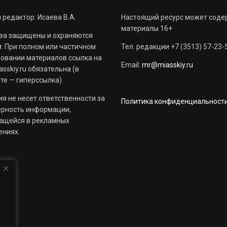
 редактор: Исаева В.А.
Настоящий ресурс может соде
материалы 16+
ва защищены и охраняются
. При полном или частичном
Тел. редакции +7 (3513) 57-23-
овании материалов ссылка на
Email:
mr@miasskiy.ru
sskiy.ru обязательна (в
те — гиперссылка).
я не несет ответственности за
Политика конфиденциальност
ерность информации,
ащейся в рекламных
ениях.
й