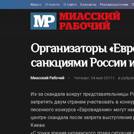
Миасс
О газете
О сайте
Контакты
Рекламодателям
П
Организаторы «Евр
санкциями России 
Миасский Рабочий
Четверг, 04 мая 2017 г.
в рубри
Из-за скандала вокруг представительницы 
запретить двум странам участвовать в конкур
песенного конкурса «Евровидение» могут нак
центре скандала после запрета выступлени
Киеве.
«С точки зрения украинского права ситуация 