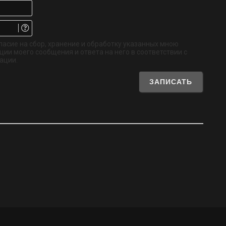
Имя*
Email.
Не
обязательно
ласие на сбор, хранение и обработку указанных мною
ии моего сообщения и ответа на него в соответствии с
ации.