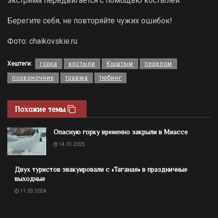
экстрима передвигается с помощью костылей.
Берегите себя, не повторяйте чужих ошибок!
Фото: chaikovskie.ru
Хештеги:
горка
костыли
Кыштым
перелом
позвоночник
травма
тюбинг
Похожие темы
Опасную горку временно закрыли в Миассе
14.01.2025
Двух туристов эвакуировали с «Таганая» в праздничные
выходные
11.03.2024