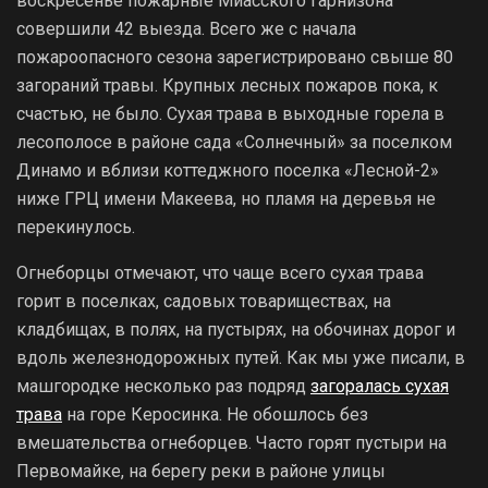
воскресенье пожарные Миасского гарнизона
совершили 42 выезда. Всего же с начала
пожароопасного сезона зарегистрировано свыше 80
загораний травы. Крупных лесных пожаров пока, к
счастью, не было. Сухая трава в выходные горела в
лесополосе в районе сада «Солнечный» за поселком
Динамо и вблизи коттеджного поселка «Лесной-2»
ниже ГРЦ имени Макеева, но пламя на деревья не
перекинулось.
Огнеборцы отмечают, что чаще всего сухая трава
горит в поселках, садовых товариществах, на
кладбищах, в полях, на пустырях, на обочинах дорог и
вдоль железнодорожных путей. Как мы уже писали, в
машгородке несколько раз подряд
загоралась сухая
трава
на горе Керосинка. Не обошлось без
вмешательства огнеборцев. Часто горят пустыри на
Первомайке, на берегу реки в районе улицы