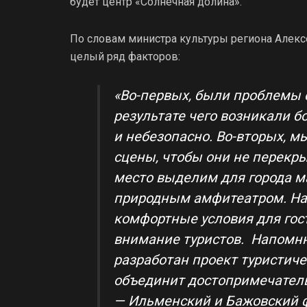
будет центр «Солнечная долина».
По словам министра культуры региона Алекс
целый ряд факторов:
«Во-первых, были проблемы с
результате чего возникали б
и небезопасно. Во-вторых, 
сцены, чтобы они не перекрыв
место выделим для города ма
природным амфитеатром. На
комфортные условия для гос
внимание туристов. Напомню
разработан проект туристиче
объединит достопримечатель
— Ильменский и Бажовский 