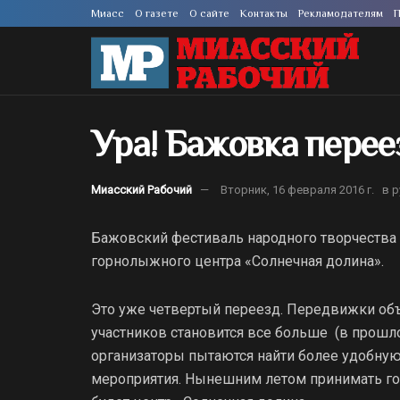
Миасс
О газете
О сайте
Контакты
Рекламодателям
П
Ура! Бажовка перее
Миасский Рабочий
Вторник, 16 февраля 2016 г.
в 
Бажовский фестиваль народного творчества 
горнолыжного центра «Солнечная долина».
Это уже четвертый переезд. Передвижки объ
участников становится все больше (в прошло
организаторы пытаются найти более удобну
мероприятия. Нынешним летом принимать гос