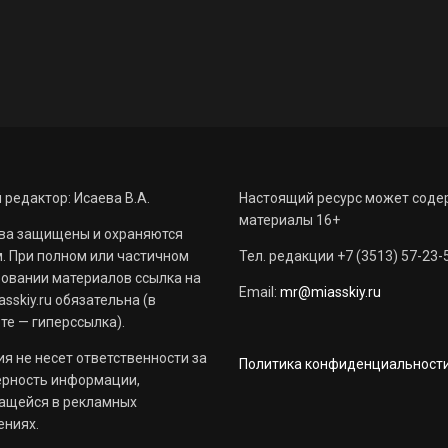
 редактор: Исаева В.А.
Настоящий ресурс может соде
материалы 16+
ва защищены и охраняются
. При полном или частичном
Тел. редакции +7 (3513) 57-23-
овании материалов ссылка на
Email:
mr@miasskiy.ru
sskiy.ru обязательна (в
те — гиперссылка).
я не несет ответственности за
Политика конфиденциальност
ерность информации,
ащейся в рекламных
ениях.