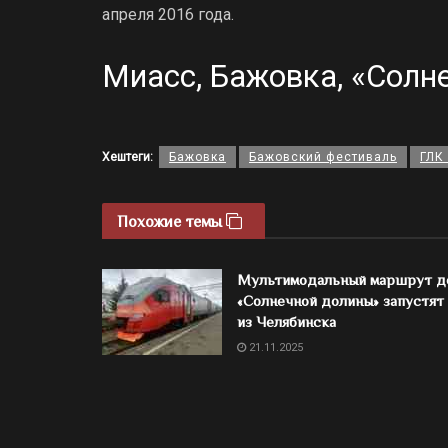
апреля 2016 года.
Миасс, Бажовка, «Солн
Хештеги:
Бажовка
Бажовский фестиваль
ГЛК
Похожие темы
Мультимодальный маршрут д
«Солнечной долины» запустят
из Челябинска
21.11.2025