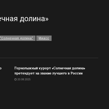
ечная долина»
 "Солнечная долина"
Миасс
о
Горнолыжный курорт «Солнечная долина»
претендует на звание лучшего в России
20.08.2025