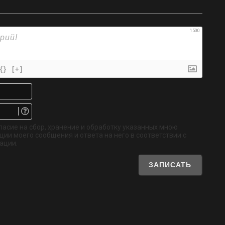
1500
{}
[+]
Имя*
Email.
Не
обязательно
ласие на сбор, хранение и обработку указанных мною
ии моего сообщения и ответа на него в соответствии с
ации.