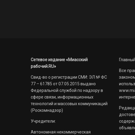
Сетевое издание «Миасский
Главный
рабочий.RU»
Все пра
Свид-во о регистрации СМИ: ЭЛ № ФС
законом
77 – 61785 от 07.05.2015 выдано
использ
Федеральной службой по надзору в
www.mia
сфере связи, информационных
интерне
технологий и массовых коммуникаций
Редакци
(Роскомнадзор)
достов
Учредители:
содерж
объявл
Автономная некоммерческая