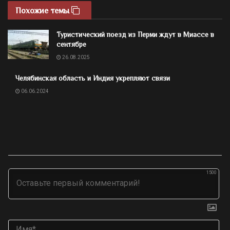
Похожие темы
Туристический поезд из Перми ждут в Миассе в
сентябре
26.08.2025
Челябинская область и Индия укрепляют связи
06.06.2024
1500
Им