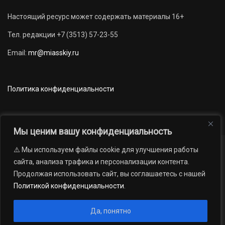
Настоящий ресурс может содержать материалы 16+
Тел. редакции +7 (3513) 57-23-55
Email:
mr@miasskiy.ru
Политика конфиденциальности
Мы ценим вашу конфиденциальность
⚠️ Мы используем файлы cookie для улучшения работы
Новости
Наши проекты
Официально
сайта, анализа трафика и персонализации контента.
АРХИВ
16+
Продолжая использовать сайт, вы соглашаетесь с нашей
© 2012 — 2026. Автономная некоммерческая организация «Редакция
Политикой конфиденциальности
.
газеты «Миасский рабочий»; Областное государственное учреждение
«Издательский дом «Губерния». Все права защищены.
Да, понятно
Производство сайта:
Андрей Петрович Попов
, 1988 — 2026