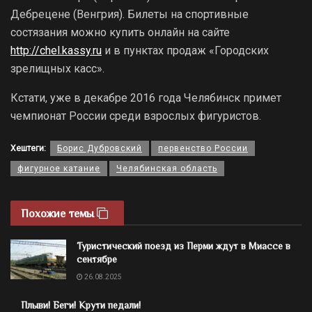
Дебрецене (Венгрия). Билеты на спортивные
состязания можно купить онлайн на сайте
http://chel.kassy.ru
и в пунктах продаж «Городских
зрелищных касс».
Кстати, уже в декабре 2016 года Челябинск примет
чемпионат России среди взрослых фигуристов.
Хештеги:
Борис Дубровский
первенство России
фигурное катание
Челябинская область
Похожие темы
Туристический поезд из Перми ждут в Миассе в
сентябре
26.08.2025
Плыви! Беги! Крути педали!