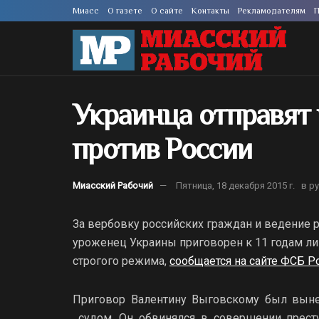
Миасс
О газете
О сайте
Контакты
Рекламодателям
П
Украинца отправят
против России
Миасский Рабочий
Пятница, 18 декабря 2015 г.
в р
За вербовку российских граждан и ведение 
уроженец Украины приговорен к 11 годам л
строгого режима,
сообщается на сайте ФСБ 
Приговор Валентину Выговскому был выне
судом. Он обвинялся в совершении престу