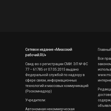
Сетевое издание «Миасский
Главный
рабочий.RU»
Все пра
Свид-во о регистрации СМИ: ЭЛ № ФС
законом
77 – 61785 от 07.05.2015 выдано
использ
Федеральной службой по надзору в
www.mia
сфере связи, информационных
интерне
технологий и массовых коммуникаций
Редакци
(Роскомнадзор)
достов
Учредители:
содерж
объявл
Автономная некоммерческая