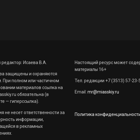
 редактор: Исаева В.А.
Настоящий ресурс может соде
материалы 16+
ва защищены и охраняются
. При полном или частичном
Тел. редакции +7 (3513) 57-23-
овании материалов ссылка на
Email:
mr@miasskiy.ru
sskiy.ru обязательна (в
те — гиперссылка).
я не несет ответственности за
Политика конфиденциальност
ерность информации,
ащейся в рекламных
ениях.