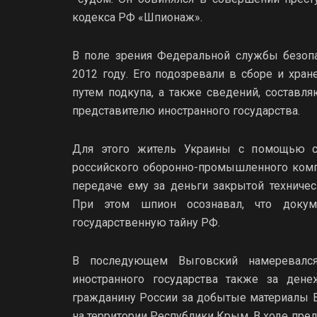
кодекса РФ «Шпионаж».
В поле зрения Федеральной службы безоп
2012 году. Его подозревали в сборе и хра
путем подкупа, а также сведений, составл
представителю иностранного государства.
Для этого житель Украины с помощью се
российского оборонно-промышленного комп
передаче ему за деньги закрытой техниче
При этом шпион осознавал, что докум
государственную тайну РФ.
В последующем Выговский намеревался
иностранного государства также за ден
гражданину России за добытые материалы 
на территории Республики Крым. В ходе пре