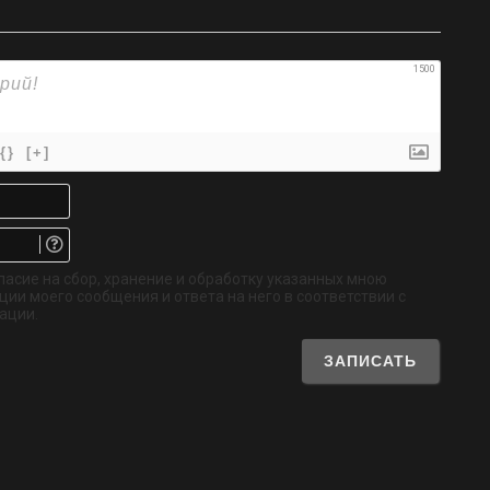
1500
{}
[+]
Имя*
Email.
Не
обязательно
ласие на сбор, хранение и обработку указанных мною
ии моего сообщения и ответа на него в соответствии с
ации.