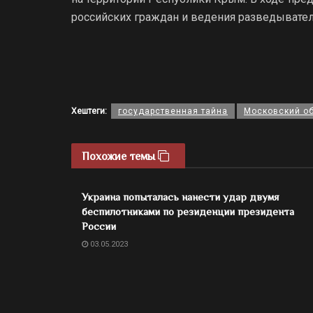
российских граждан и ведения разведывател
Хештеги:
государственная тайна
Московский о
Похожие темы
Украина попыталась нанести удар двумя
беспилотниками по резиденции президента
России
03.05.2023