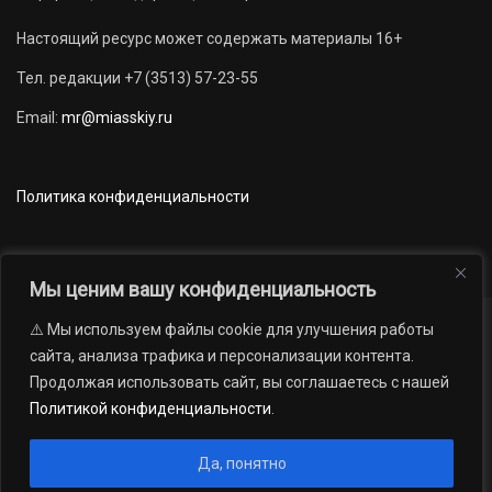
Настоящий ресурс может содержать материалы 16+
Тел. редакции +7 (3513) 57-23-55
Email:
mr@miasskiy.ru
Политика конфиденциальности
Мы ценим вашу конфиденциальность
⚠️ Мы используем файлы cookie для улучшения работы
Новости
Наши проекты
Официально
сайта, анализа трафика и персонализации контента.
АРХИВ
16+
Продолжая использовать сайт, вы соглашаетесь с нашей
© 2012 — 2026. Автономная некоммерческая организация «Редакция
Политикой конфиденциальности
.
газеты «Миасский рабочий»; Областное государственное учреждение
«Издательский дом «Губерния». Все права защищены.
Да, понятно
Производство сайта:
Андрей Петрович Попов
, 1988 — 2026