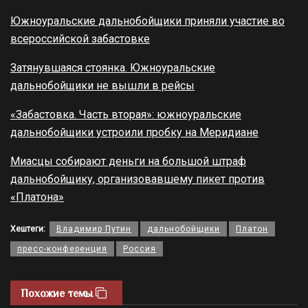
Южноуральские дальнобойщики приняли участие во
всероссийской забастовке
Затянувшаяся стоянка. Южноуральские
дальнобойщики не вышли в рейсы
«Забастовка. Часть вторая»: южноуральские
дальнобойщики устроили пробку на Меридиане
Миасцы собирают деньги на большой штраф
дальнобойщику, организовавшему пикет против
«Платона»
Хештеги:
Владимир Путин
дальнобойщики
Платон
пресс-конференция
Россия
Похожие темы