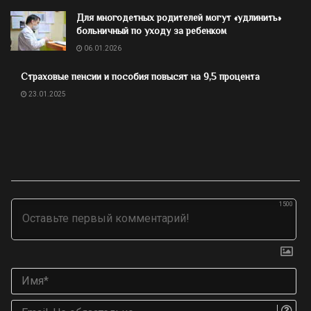
Для многодетных родителей могут «удлинить»
больничный по уходу за ребенком
06.01.2026
Страховые пенсии и пособия повысят на 9,5 процента
23.01.2025
1500
Им
Ema