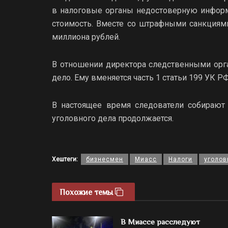
в налоговые органы недостоверную информ
стоимость. Вместе со штрафными санкциями
миллиона рублей.
В отношении директора следственными орг
дело. Ему вменяется часть 1 статьи 199 УК Р
В настоящее время следователи собирают 
уголовного дела продолжается.
Хештеги:
бизнесмен
Миасс
Налоги
уголов
Похожие темы
В Миассе расследуют