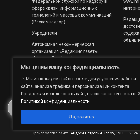
Федеральной службой по надзору в
www.mia
сфере связи, информационных
интерне
технологий и массовых коммуникаций
Редакци
(Роскомнадзор)
достов
Учредители:
содерж
объявл
Автономная некоммерческая
организация «Редакция газеты
«Миасский рабочий»;
Мы ценим вашу конфиденциальность
Областное государственное
учреждение «Издательский дом
⚠️ Мы используем файлы cookie для улучшения работы
«Губерния».
сайта, анализа трафика и персонализации контента.
Продолжая использовать сайт, вы соглашаетесь с наше
Политикой конфиденциальности
.
Да, понятно
© 2012 — 2026. Автономная некоммерческая организация 
государственное учреждение «Издательский дом «Губерни
Производство сайта:
Андрей Петрович Попов
, 1988 — 2026