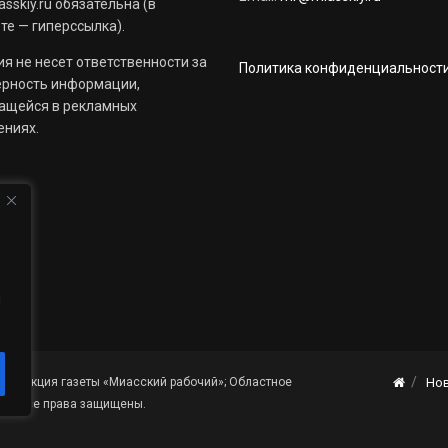
sskiy.ru обязательна (в
те — гиперссылка).
я не несет ответственности за
Политика конфиденциальност
ерность информации,
ащейся в рекламных
ениях.
й
«Редакция газеты «Миасский рабочий»; Областное
Но
я». Все права защищены.