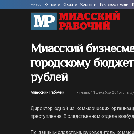
Миасс
О газете
О сайте
Контакты
Рекламодателям
П
Миасский бизнесме
городскому бюджет
рублей
Миасский Рабочий
Пятница, 11 декабря 2015 г.
в р
Директор одной из коммерческих организац
преступления. В следственном отделе возбуд
По данным следствия, руководитель коммерч