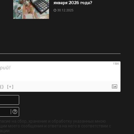
января 2026 года?
30.12.2025
1500
{}
[+]
Имя*
Email.
Не
обязательно
ласие на сбор, хранение и обработку указанных мною
ии моего сообщения и ответа на него в соответствии с
ации.