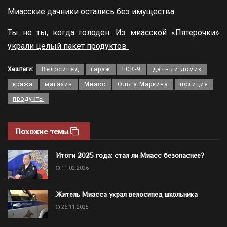
Миасские дачники остались без имущества
Ты не ты, когда голоден. Из миасской «Пятерочки»
украли целый пакет продуктов
Хештеги:
Велосипед
гараж
ГСК-9
дачный домик
кража
магазин
Миасс
Ольга Маркина
полиция
продукты
Похожие темы
Итоги 2025 года: стал ли Миасс безопаснее?
11.02.2026
Житель Миасса украл велосипед школьника
26.11.2025